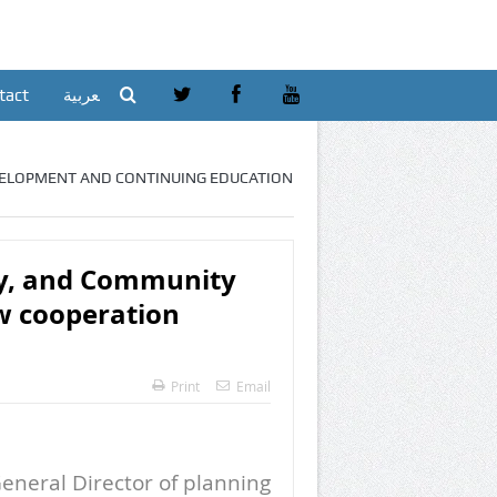
tact
العربية
VELOPMENT AND CONTINUING EDUCATION
ty, and Community
w cooperation
Print
Email
eneral Director of planning