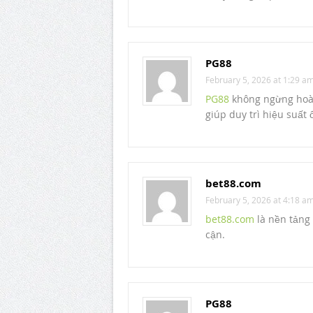
PG88
February 5, 2026 at 1:29 a
PG88
không ngừng hoàn
giúp duy trì hiệu suất
bet88.com
February 5, 2026 at 4:18 a
bet88.com
là nền tảng 
cận.
PG88