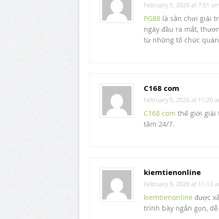
February 5, 2026 at 7:51 a
PG88
là sân chơi giải 
ngày đầu ra mắt, thươ
từ những tổ chức quản 
C168 com
February 5, 2026 at 11:20 
C168 com
thế giới giải
tâm 24/7.
kiemtienonline
February 8, 2026 at 11:13 
kiemtienonline
được xâ
trình bày ngắn gọn, dễ