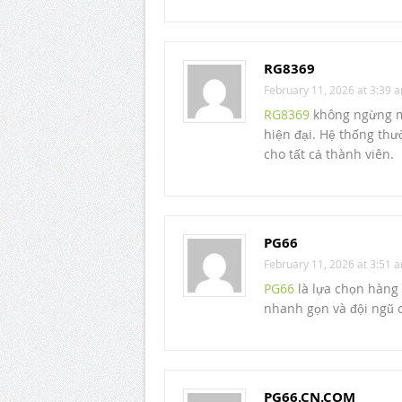
RG8369
February 11, 2026 at 3:39 
RG8369
không ngừng mở
hiện đại. Hệ thống thư
cho tất cả thành viên.
PG66
February 11, 2026 at 3:51 
PG66
là lựa chọn hàng 
nhanh gọn và đội ngũ 
PG66.CN.COM