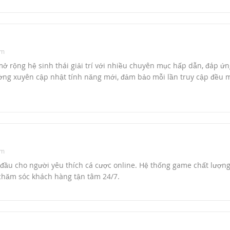
am
 rộng hệ sinh thái giải trí với nhiều chuyên mục hấp dẫn, đáp ứn
ờng xuyên cập nhật tính năng mới, đảm bảo mỗi lần truy cập đều m
am
đầu cho người yêu thích cá cược online. Hệ thống game chất lượng
chăm sóc khách hàng tận tâm 24/7.