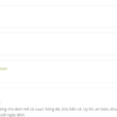
.com
m
ởng cho đam mê cá cược: bóng đá, slot, bắn cá. Uy tín, an toàn, kh
suốt ngày đêm.