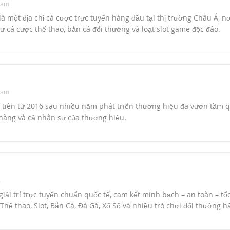
 am
à một địa chỉ cá cược trực tuyến hàng đầu tại thị trường Châu Á, nơ
như cá cược thể thao, bắn cá đổi thưởng và loạt slot game độc đáo.
 am
 tiên từ 2016 sau nhiều năm phát triển thương hiệu đã vươn tầm q
hàng và cả nhân sự của thương hiệu.
m
giải trí trực tuyến chuẩn quốc tế, cam kết minh bạch – an toàn – tố
Thể thao, Slot, Bắn Cá, Đá Gà, Xổ Số và nhiều trò chơi đổi thưởng h