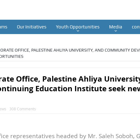
ams
Our Initiatives
Youth Opportunities
Media
con
RATE OFFICE, PALESTINE AHLIYA UNIVERSITY, AND COMMUNITY DE
ORTUNITIES
te Office, Palestine Ahliya Universi
tinuing Education Institute seek ne
ews
308 Comments
ce representatives headed by Mr. Saleh Soboh, G