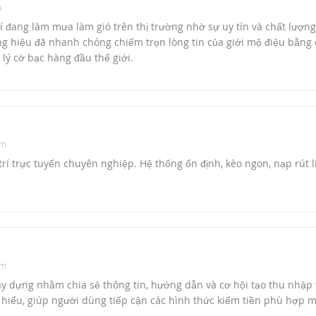
m
trí đang làm mưa làm gió trên thị trường nhờ sự uy tín và chất lượn
ng hiệu đã nhanh chóng chiếm trọn lòng tin của giới mộ điệu bằng
lý cờ bạc hàng đầu thế giới.
am
 trí trực tuyến chuyên nghiệp. Hệ thống ổn định, kèo ngon, nạp rút 
am
y dựng nhằm chia sẻ thông tin, hướng dẫn và cơ hội tạo thu nhập 
 hiểu, giúp người dùng tiếp cận các hình thức kiếm tiền phù hợp m