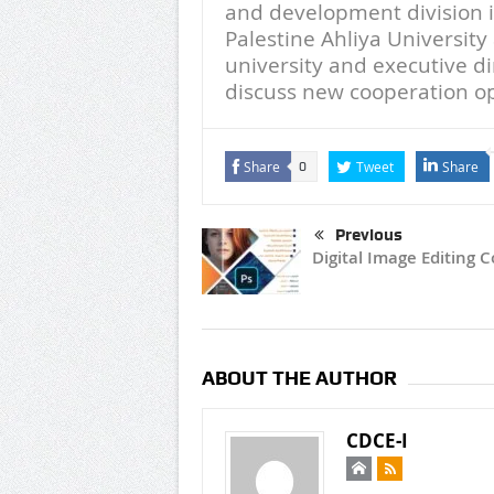
and development division in
Palestine Ahliya Universit
university and executive d
discuss new cooperation op
Share
Tweet
Share
0
Previous
Digital Image Editing 
ABOUT THE AUTHOR
CDCE-I