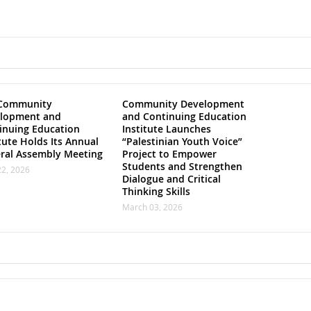
Community
Community Development
lopment and
and Continuing Education
inuing Education
Institute Launches
tute Holds Its Annual
“Palestinian Youth Voice”
ral Assembly Meeting
Project to Empower
Students and Strengthen
22, 2026
Dialogue and Critical
Thinking Skills
March 03, 2026