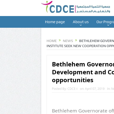
Home page
About us
Our Progr
HOME
NEWS
BETHLEHEM GOVERNO
INSTITUTE SEEK NEW COOPERATION OPP
Bethlehem Governora
Development and Con
opportunities
Posted By:
CDCE-I
on:
April 07, 2019
In:
N
Bethlehem Governorate offi