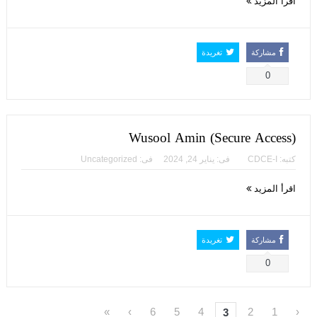
اقرأ المزيد
مشاركة
تغريدة
0
Wusool Amin (Secure Access)
كتبه:
CDCE-I
فى:
يناير 24, 2024
فى:
Uncategorized
اقرأ المزيد
مشاركة
تغريدة
0
»
›
6
5
4
2
1
‹
3