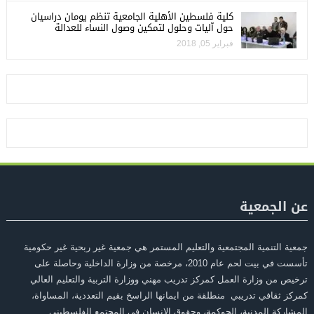
كلية فلسطين الأهلية الجامعية تنظم يومان دراسيان
حول آليات وحلول لتمكين وصول النساء للعدالة
فبراير 05, 2018
عن الجمعية
جمعية التنمية المجتمعية والتعليم المستمر هي جمعية غير ربحية غير حكومية
تأسست في بيت لحم عام 2010، مرخصة من وزارة الداخلية وحاصلة على
ترخيص من وزارة العمل كمركز تدريب مهني ووزارة التربية والتعليم العالي
كمركز ثقافي تدريبي منطلقة من ايمانها الراسخ بقيم التعددية، المساواة،
المشاركة المدنية، الحوكمة، وحقوق الانسان في المجتمع الفلسطيني.