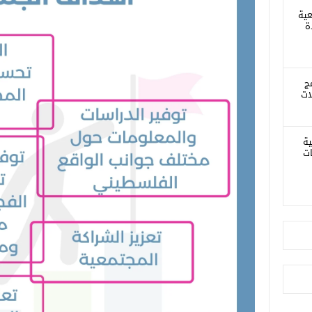
عية
ة
ج
ات
ية
ات