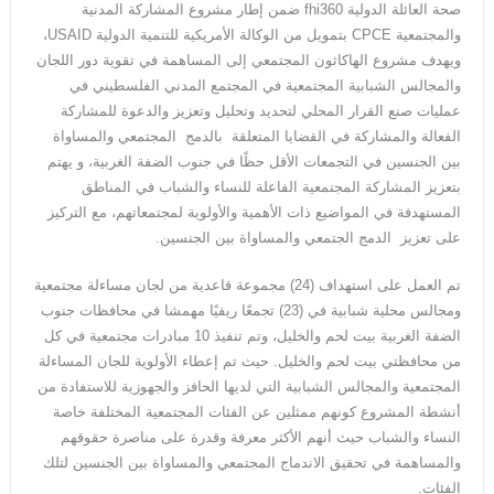
صحة العائلة الدولية fhi360 ضمن إطار مشروع المشاركة المدنية
والمجتمعية CPCE بتمويل من الوكالة الأمريكية للتنمية الدولية USAID،
ويهدف مشروع الهاكاثون المجتمعي إلى المساهمة في تقوية دور اللجان
والمجالس الشبابية المجتمعية في المجتمع المدني الفلسطيني في
عمليات صنع القرار المحلي لتحديد وتحليل وتعزيز والدعوة للمشاركة
الفعالة والمشاركة في القضايا المتعلقة بالدمج المجتمعي والمساواة
بين الجنسين في التجمعات الأقل حظًا في جنوب الضفة الغربية، و يهتم
بتعزيز المشاركة المجتمعية الفاعلة للنساء والشباب في المناطق
المستهدفة في المواضيع ذات الأهمية والأولوية لمجتمعاتهم، مع التركيز
على تعزيز الدمج الجتمعي والمساواة بين الجنسين.
تم العمل على استهداف (24) مجموعة قاعدية من لجان مساءلة مجتمعية
ومجالس محلية شبابية في (23) تجمعًا ريفيًا مهمشا في محافظات جنوب
الضفة الغربية بيت لحم والخليل، وتم تنفيذ 10 مبادرات مجتمعية في كل
من محافظتي بيت لحم والخليل. حيث تم إعطاء الأولوية للجان المساءلة
المجتمعية والمجالس الشبابية التي لديها الحافز والجهوزية للاستفادة من
أنشطة المشروع كونهم ممثلين عن الفئات المجتمعية المختلفة خاصة
النساء والشباب حيث أنهم الأكثر معرفة وقدرة على مناصرة حقوقهم
والمساهمة في تحقيق الاندماج المجتمعي والمساواة بين الجنسين لتلك
الفئات.