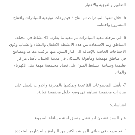
التطوير والتوجيه والاختيار.
5- خلال تنفيذ المبادرات تم انتاج 7 فيديوهات توثيقية للمبادرات وافتتاح
المشروع واختتامه.
6- في مرحلة تنفيذ المبادرات تم تنفيذ ما يقارب 41 نشاط في مختلف
المناطق وتم الاستفادة من هذه الانشطة الاطفال والنشاء والشباب وذوي
الاحتياجات الخاصة بالإضافة الى كبار السن، منها تركيب مقاعد ومصابيح
في مناطق مهمشة ومأهولة بالسكان في مدينة الخليل، تأهيل مراكز
تعليمية وشبابية، تسليط الضوء على قضايا مجتمعية مهمة مثل الكهرباء
والماء.
7- تأهيل المجموعات القاعدية وتمكينها بالمعرفة والادوات للعمل على
مبادرات مجتمعية تساهم في وضع حلول مجتمعية فعالة.
اقتباسات:
عبر السيد عقيلان ابو عقيل منسق لجنة مساءلة السموع
” لقد مررت في حياتي المهنية بالكثير من البرامج والمشاريع المتعددة