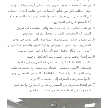
تم عقد أنشطة التوجيه المهني وتمثلت في أربعة ورشات توجيه
مهني للطلبة التي من شأنها المساعدة في متابعة أهداف الشباب
في المستقبل على طرق سلمية وإنتاجية. من الفئة العمرية 17-
19 المستهدفين في المشروع.
تم تنفيذ ثماني مبادرات مجتمعية والتي ساهمت في تعزيز
المشاركة المجتمعية للشباب وتفعيل دورهم المجتمعي
تم تنفيذ ورشات عمل مختلفة المواضيع والتي تصب في هدف
المشروع منها “الأمن السيبراني وإدارة التوتر والضغط النفسي” و
” من – الى” وكان مجمل عدد الورشات اثنى عشر ورشة.
تم إنشاء مجموعة من طلبة رسم الخرائط الرقمية
YOUTHMAPPERS وستنفذ المرحلة التجريبية في جامعة
فلسطين الأهلية وتتضمن احتضان ومأسسة أول مجموعة طلبة
رسم الخرائط الرقمية YOUTHMAPPERS في فلسطين، ومن
خلالها سيتم نقل المعرفة إلى الجامعات الأخرى.
تم إنشاء مجموعة من الميسرين ضمن المشروع واخضاعهم
لمجموعة من لقاءات تعريفية ولقاءات بناء القدرات.