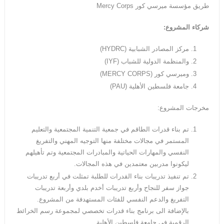
طريق مؤسسة ميرسي كور Mercy Corps
شركاء المشروع:
مركز المصادر الشبابية (HYDRC)
والمنظمة الدولية للشباب (IYF)
وميرسي كور (MERCY CORPS)
جامعة فلسطين الأهلية (PAU)
مخرجات المشروع:
تم بناء قدرات الطاقم في جمعية التنمية المجتمعية والتعليم
المستمر في مجالات مختلفة منها التوجيه المهني والتفريغ
النفسي والمهارات الحياتية والمبادرات المجتمعية وتم تأهيلهم
ليكونوا مدربين معتمدين في هذه المجالات.
تم تنفيذ تدريبات بناء القدرات للطلبة تمثلت في أربع تدريبات
جواز سفر للنجاح وأربع تدريبات أخدم بلدي وأربعة تدريبات
التفريغ والدعم النفسي للفئات المستهدفة من المشروع.
بالإضافة الى برنامج بناء قدرات تخصصي لمجموعة رسم الخرائط
الرقمية في جامعة فلسطين الأهلية.