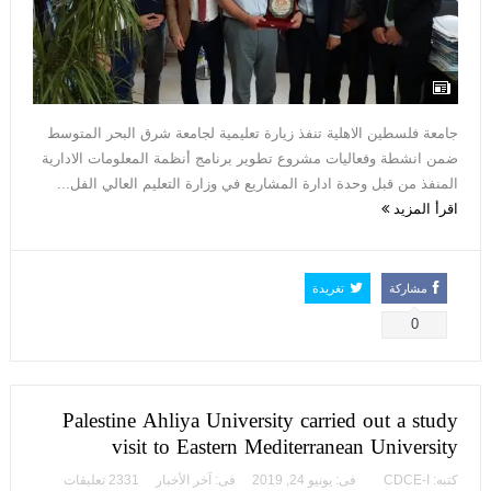
جامعة فلسطين الاهلية تنفذ زيارة تعليمية لجامعة شرق البحر المتوسط
ضمن انشطة وفعاليات مشروع تطوير برنامج أنظمة المعلومات الادارية
المنفذ من قبل وحدة ادارة المشاريع في وزارة التعليم العالي الفل...
اقرأ المزيد
مشاركة
تغريدة
0
Palestine Ahliya University carried out a study
visit to Eastern Mediterranean University
كتبه:
CDCE-I
فى:
يونيو 24, 2019
فى:
آخر الأخبار
2331 تعليقات