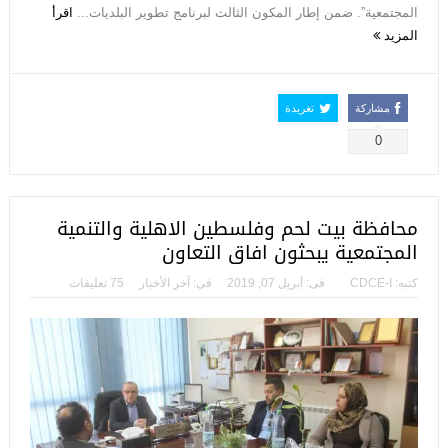
المجتمعية”. ضمن إطار المكون الثالث لبرنامج تطوير البلديات...
اقرأ
المزيد
مشاركة
تغريدة
0
محافظة بيت لحم وفلسطين الاهلية والتنمية
المجتمعية يبحثون افاق التعاون
كتبه:
CDCE-I
فى:
أبريل 07, 2019
فى:
آخر الأخبار
75 تعليقات