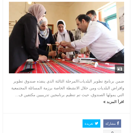
ضمن برنامج تطوير البلديات/المرحلة الثالثة الذي ينفذه صندوق تطوير
واقراض البلديات ومن خلال الانشطة الخاصة برزمة المسائلة المجتمعية
التي يمولها الصندوق، حيث تم تنظيم برنامجين تدريبيين مكثفين ف...
اقرأ المزيد
مشاركة
تغريدة