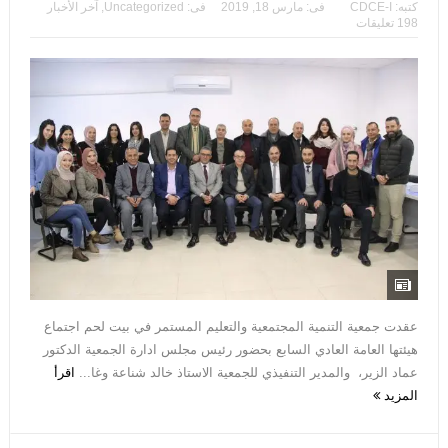
كتبه:
CDCE-I
فى:
مارس 18, 2019
فى:
Uncategorized
,
آخر الأخبار
198 تعليقات
عقدت جمعية التنمية المجتمعية والتعليم المستمر في بيت لحم اجتماع
هيئتها العامة العادي السابع بحضور رئيس مجلس ادارة الجمعية الدكتور
عماد الزير، والمدير التنفيذي للجمعية الاستاذ خالد شناعة وغا...
اقرأ
المزيد