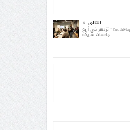
التالى
صُناع المستقبل: نوادي “YouthMappers” تزدهر في أربع
جامعات شريكة