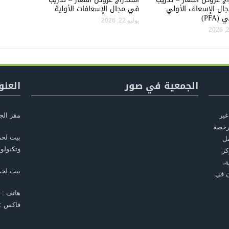
ال الإسعاف الأولي
في مجال الإسعافات الأولية
PFA)
يوليو 22, 2026
الجمعية في صور
العنو
غير
مقر الج
أسست في بيت لحم عام 2010، مرخصة
بيت لحم
مل
وتكنولوج
كز
ة،
بيت لح
ن في
هاتف : 22775030 970 +
فاكس : 22749652 970