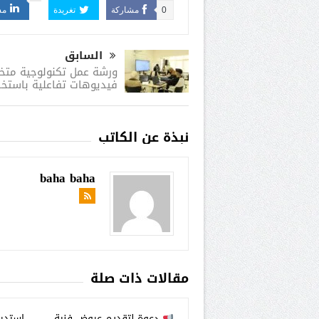
0
مشاركة
تغريدة
مش
السابق
ورشة عمل تكنولوجية متخ
فيديوهات تفاعلية باستخد
نبذة عن الكاتب
baha baha
مقالات ذات صلة
دعوة لتقديم عروض فنية
استدر