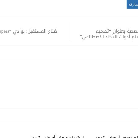
اركة
صصة بعنوان “تصميم
ام أدوات الذكاء الاصطناعي”
اج عروض أسعار – تدريب
استدراج عروض أسعار – تدريب