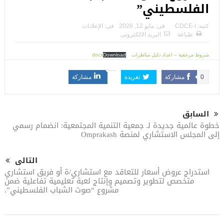
الفلسطيني”
كتبه:
CDCE-I
فى:
مايو 12, 2026
فى:
الإعلانات
طباعة
البريد الالكترونى
شروط مرجعية – اعداد دليل مناظرات docx
Download
0
مشاركة
تغريدة
مشاركة
السابق
خطوة عالمية جديدة لـ جمعية التنمية المجتمعية: انضمام رسمي
إلى المجلس الاستشاري لمنصة Omprakash
التالى
استدراج عروض أسعار للتعاقد مع استشاري/ة أو فريق استشاري
متخصص لتطوير وتصميم وإنتاج لعبة تعليمية تفاعلية ضمن
مشروع “صوت الشباب الفلسطيني”.