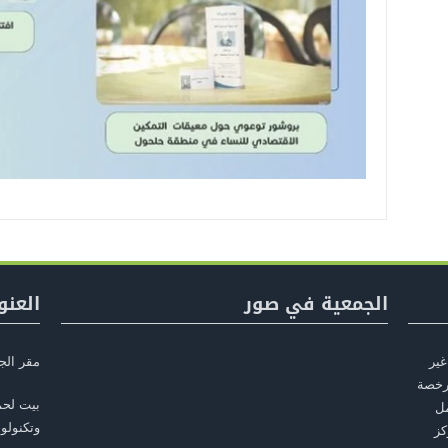
الجمعية في صور
العنو
غير
مقر الج
أسست في بيت لحم عام 2010، مرخصة
بيت لحم
مل
وتكنولوج
كز