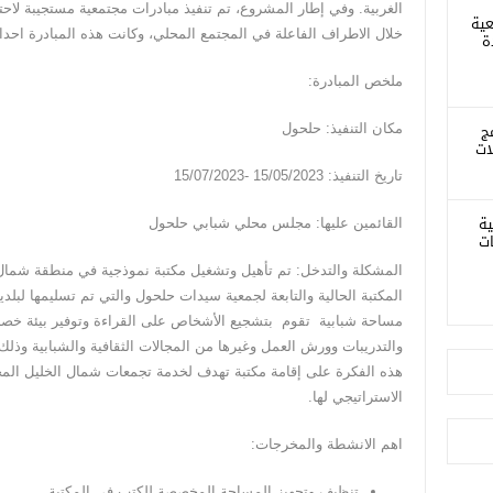
الغربية. وفي إطار المشروع، تم تنفيذ مبادرات مجتمعية مستجيبة لاحت
عية
خلال الاطراف الفاعلة في المجتمع المحلي، وكانت هذه المبادرة احداه
ة
ملخص المبادرة:
ج
مكان التنفيذ: حلحول
ات
تاريخ التنفيذ: 15/05/2023 -15/07/2023
ية
القائمين عليها: مجلس محلي شبابي حلحول
ات
المشكلة والتدخل: تم تأهيل وتشغيل مكتبة نموذجية في منطقة شمال ا
المكتبة الحالية والتابعة لجمعية سيدات حلحول والتي تم تسليمها لب
مساحة شبابية تقوم بتشجيع الأشخاص على القراءة وتوفير بيئة خصبة
والتدريبات وورش العمل وغيرها من المجالات الثقافية والشبابية وذلك
هذه الفكرة على إقامة مكتبة تهدف لخدمة تجمعات شمال الخليل المخ
الاستراتيجي له
اهم الانشطة والمخرجات:
تنظيف وتجهيز المساحة المخصصة للكتب في المكتبة