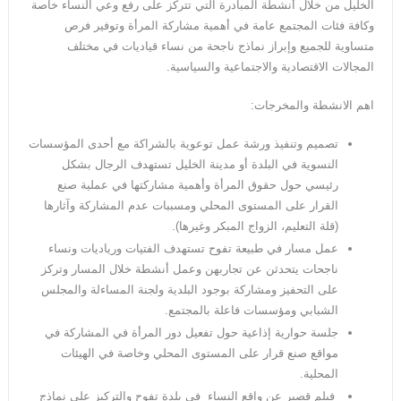
الخليل من خلال أنشطة المبادرة التي تتركز على رفع وعي النساء خاصة
وكافة فئات المجتمع عامة في أهمية مشاركة المرأة وتوفير فرص
متساوية للجميع وإبراز نماذج ناجحة من نساء قياديات في مختلف
المجالات الاقتصادية والاجتماعية والسياسية.
اهم الانشطة والمخرجات:
تصميم وتنفيذ ورشة عمل توعوية بالشراكة مع أحدى المؤسسات
النسوية في البلدة أو مدينة الخليل تستهدف الرجال بشكل
رئيسي حول حقوق المرأة وأهمية مشاركتها في عملية صنع
القرار على المستوى المحلي ومسببات عدم المشاركة وآثارها
(قلة التعليم، الزواج المبكر وغيرها).
عمل مسار في طبيعة تفوح تستهدف الفتيات ورياديات ونساء
ناجحات يتحدثن عن تجاربهن وعمل أنشطة خلال المسار وتركز
على التحفيز ومشاركة بوجود البلدية ولجنة المساءلة والمجلس
الشبابي ومؤسسات فاعلة بالمجتمع.
جلسة حوارية إذاعية حول تفعيل دور المرأة في المشاركة في
مواقع صنع قرار على المستوى المحلي وخاصة في الهيئات
المحلية.
فيلم قصير عن واقع النساء في بلدة تفوح والتركيز على نماذج