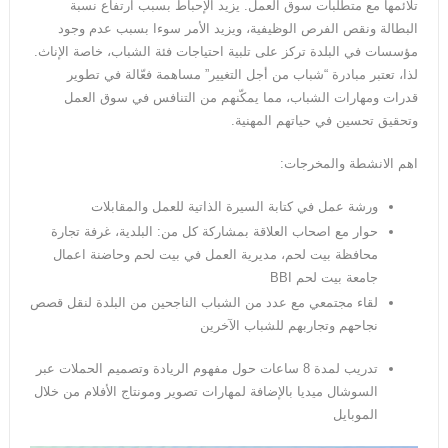
تلائمها مع متطلبات سوق العمل. يزيد الإحباط بسبب ارتفاع نسبة
البطالة ونقص الفرص الوظيفية، ويزيد الأمر سوءا بسبب عدم وجود
مؤسسات في البلدة تركز على تلبية احتياجات فئة الشباب، خاصة الإناث.
لذا، تعتبر مبادرة “شباب من أجل التغيير” مساهمة فعّالة في تطوير
قدرات ومهارات الشباب، مما يمكّنهم من التنافس في سوق العمل
وتحقيق تحسين في حياتهم المهنية.
اهم الانشطة والمخرجات:
ورشة عمل في كتابة السيرة الذاتية للعمل والمقابلات
حوار مع اصحاب العلاقة بمشاركة كل من: البلدية، غرفة تجارة
محافظة بيت لحم، مديرية العمل في بيت لحم وحاضنة اعمال
جامعة بيت لحم BBI
لقاء مجتمعي مع عدد من الشباب الناجحين من البلدة لنقل قصص
نجاحهم وتجاربهم للشباب الآخرين
تدريب لمدة 8 ساعات حول مفهوم الريادة وتصميم الحملات عبر
السوشال ميديا بالإضافة لمهارات تصوير ومونتاج الأفلام من خلال
الموبايل