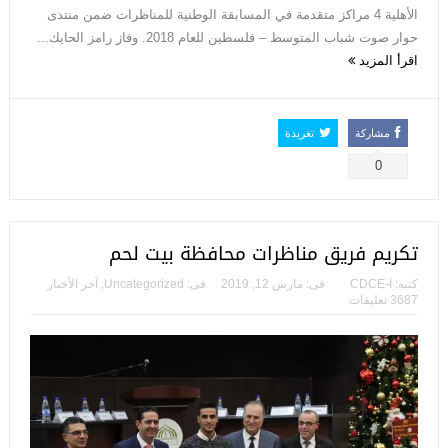
الأهلية 4 مراكز متقدمة في المسابقة الوطنية للمناظرات ضمن منتدى
حوار صوت شباب المتوسط – فلسطين للعام 2018. وفاز رامز الحايك...
اقرأ المزيد
مشاركة
تغريدة
0
تكريم فريق مناظرات محافظة بيت لحم
كتبه:
CDCE-I
فى:
مارس 12, 2019
فى:
Uncategorized
,
آخر الأخبار
3687 تعليقات