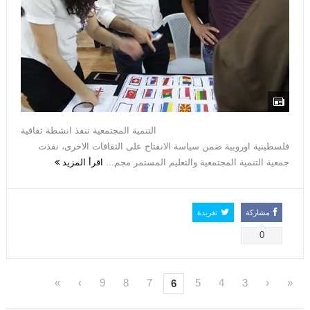
التنمية المجتمعية تنفذ انشطة ثقافية
فلسطينية اوروبية ضمن سياسة الانفتاح على الثقافات الاخرى، نفذت
جمعية التنمية المجتمعية والتعليم المستمر مجم...
اقرأ المزيد
مشاركة
تغريدة
0
»
›
9
8
7
5
4
3
‹
«
6