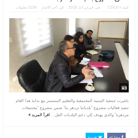
كتبه:
CDCE-I
فى:
فبراير 13, 2018
فى:
آخر الأخبار
3158 تعليقات
باشرت جمعية التنمية المجتمعية والتعليم المستمر مع بداية هذا العام
تنفيذ فعاليات مشروع “بلدياتنا تزدهر بنا” ضمن مشروع “مجتمعات
مزدهرة” والذي يهدف إلى دعم البلديات الفل...
اقرأ المزيد
مشاركة
تغريدة