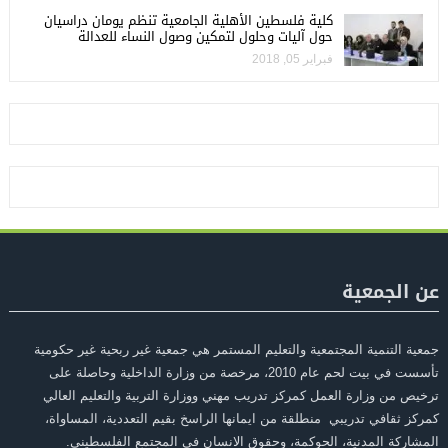
كلية فلسطين الأهلية الجامعية تنظم يومان دراسيان
حول آليات وحلول لتمكين وصول النساء للعدالة
فبراير 05, 2018
عن الجمعية
جمعية التنمية المجتمعية والتعليم المستمر هي جمعية غير ربحية غير حكومية
تأسست في بيت لحم عام 2010، مرخصة من وزارة الداخلية وحاصلة على
ترخيص من وزارة العمل كمركز تدريب مهني ووزارة التربية والتعليم العالي
كمركز ثقافي تدريبي منطلقة من ايمانها الراسخ بقيم التعددية، المساواة،
المشاركة المدنية، الحوكمة، وحقوق الانسان في المجتمع الفلسطيني.