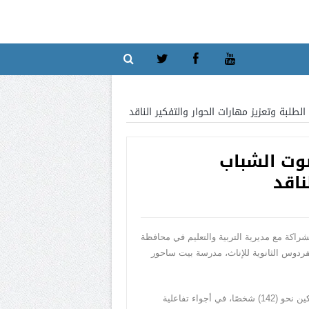
لبة وتعزيز مهارات الحوار والتفكير الناقد
وت الشباب
ناقد
روع “صوت الشباب الفلسطيني”، وذلك بالشراكة مع مديرية التربية والتعليم في محافظة
فردوس الثانوية للإناث، مدرسة بيت ساحور
وجرى حفل الافتتاح بحضور الشركاء وممثلي المؤسسات التعليمية، إلى جانب الطلبة والطالبات المستهدفين، حيث بلغ عدد المشاركين نحو (142) شخصًا، في أجواء تفاعلية