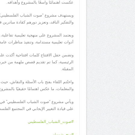
عكست اهتمامًا واسعًا بالمشروع وأهدافه.
والتفكير الناقد، وتعزيز دورهم كقادة مبادرين
ويعتمد المشروع على منهجية تعليمية تفاعلية، 
أدوات تعليمية مستدامة، وتنفيذ مناظرات عام
وتضمن حفل الافتتاح كلمات افتتاحية أكدت ع
الرئيسية، كما تم تقديم قصص ملهمة من خبرة 
المقبلة.
واختُتم اللقاء بفتح باب الأسئلة والنقاش، 
والمعلمات، ما عكس اهتمامًا حقيقيًا بالمشروع
ويأتي مشروع “صوت الشباب الفلسطيني” في إطار
على قيادة التغيير الإيجابي في المجتمع الفلسط
#صوت_الشباب_الفلسطيني
#منح_شومان