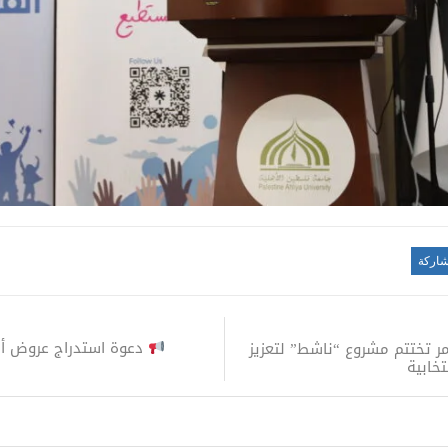
اركة
دعوة استدراج عروض أسعار 
مر تختتم مشروع “ناشط” لتعزيز
تخابية