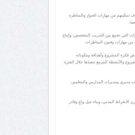
 في محافظة بيت لحم، بهدف تمكينهم من مهارات الحوار والمناظرة
ية.
وات التي تجمع بين التدريب المتخصص، وإنتاج
ت من مهارات وفنون المناظرات.
ض فكرة المشروع وأهدافه ومكوناته
وع والأنشطة المزمع تنفيذها خلال الفترة
انب مديري ومديرات المدارس والمعلمين
الانخراط المدني، وبناء جيل واعٍ وقادر