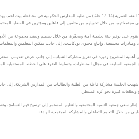
ويستهدف مشروع “صوت الشباب الفلسطيني” الفئة العمرية (14–17 عامًا) من طلبة المدارس الحكومية
 في مجتمعاتهم، من خلال تحويلهم من متلقين إلى فاعلين ومؤثرين في القضايا المجتمع
تقوم على توفير بيئة تعليمية آمنة ومحفّزة، من خلال تصميم وتنفيذ مجموعة من الأد
ة، ومبادرات مجتمعية، وإنتاج محتوى بودكاست، إلى جانب تمكين المعلمين والمعلما
لى أهمية المشروع ودوره في تعزيز مشاركة الشباب، إلى جانب عرض تقديمي استعر
الجمعية السابقة في مجال المناظرات، وتسليط الضوء على الخطط المستقبلية للمشر
حيث شهدت الجلسة مشاركة فاعلة من الطلبة والطالبات من المدارس الشريكة، إلى ج
 وتطلعات كبيرة نحو أثره المنتظر.
 سعي جمعية التنمية المجتمعية والتعليم المستمر إلى ترسيخ قيم التسامح، وتعزيز 
يني من خلال التعليم التفاعلي والمشاركة المجتمعية الهادفة.