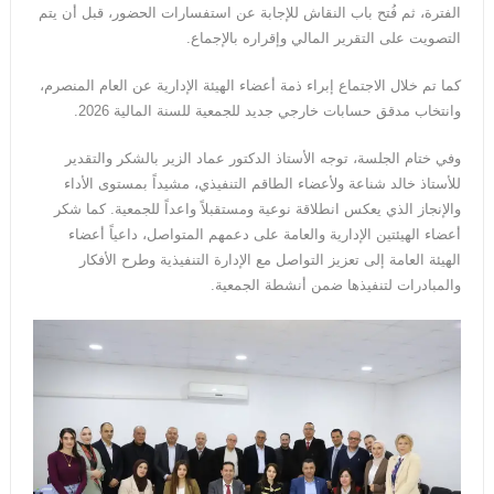
الفترة، ثم فُتح باب النقاش للإجابة عن استفسارات الحضور، قبل أن يتم
التصويت على التقرير المالي وإقراره بالإجماع.
كما تم خلال الاجتماع إبراء ذمة أعضاء الهيئة الإدارية عن العام المنصرم،
وانتخاب مدقق حسابات خارجي جديد للجمعية للسنة المالية 2026.
وفي ختام الجلسة، توجه الأستاذ الدكتور عماد الزير بالشكر والتقدير
للأستاذ خالد شناعة ولأعضاء الطاقم التنفيذي، مشيداً بمستوى الأداء
والإنجاز الذي يعكس انطلاقة نوعية ومستقبلاً واعداً للجمعية. كما شكر
أعضاء الهيئتين الإدارية والعامة على دعمهم المتواصل، داعياً أعضاء
الهيئة العامة إلى تعزيز التواصل مع الإدارة التنفيذية وطرح الأفكار
والمبادرات لتنفيذها ضمن أنشطة الجمعية.