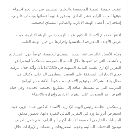
عقدت جمعية التنمية المجتمعية والتعليم المستمر في بيت لحم اجتماع
هيئتها العامة الرابع عشر العادي، بحضور غالبية أعضائها وبنصاب قانوني،
إضافة إلى أعضاء الهيئة الإدارية والطاقم التنفيذي للجمعية.
افتتح الاجتماع الأستاذ الدكتور عماد الزير، رئيس الهيئة الإدارية، حيث
عرض الأجندة المقترحة لمناقشتها وإقرارها من قبل الهيئة العامة.
وقدّم الأستاذ خالد شناعة، المدير التنفيذي للجمعية، عرضاً حول المشاريع
والأنشطة التي تم تنفيذها خلال السنة المنصرمة، مستكملاً استعراض
التقرير الإداري للسنة المالية المنتهية في 31/12/2025. وأكد خلال عرضه
حجم الإنجازات المتحققة على الصعيد التنظيمي الداخلي، وكذلك في
مجال بناء الشراكات وتوقيع الاتفاقيات، مشيداً بالأنشطة والبرامج
التدريبية التي تم تنفيذها، إضافة إلى مشاريع الجمعية الجديدة. وفي ختام
العرض، تم التصويت على التقرير الإداري وإقراره بالإجماع.
واستكمل الجلسة رئيس الهيئة الإدارية، الأستاذ الدكتور عماد الزير، حيث
استعرض أبرز ما ورد في التقرير المالي للفترة ذاتها، بحضور مدقق
الحسابات الخارجي للجمعية الأستاذ أكرم أبو الزلف. وتم خلال العرض
توضيح التدفقات المالية، وحجم المصروفات والنفقات والإيرادات خلال