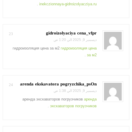
.
inekczionnaya-gidroizolyacziya.ru
gidroizolyaciya cena_vfpr
23
ديسمبر 9, 2025 الي 1:20 ص
гидроизоляция цена за м2
гидроизоляция цена
.
за м2
arenda ekskavatora pogryzchika_psOn
24
ديسمبر 9, 2025 الي 1:38 ص
аренда экскаваторов погрузчиков
аренда
.
экскаваторов погрузчиков