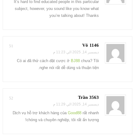
It’s hard to find educated people in this particular
subject, however, you sound like you know what
you’re talking about! Thanks
Võ 1146
51
ديسمبر 14, 2025 الي 11:23 م
Có ai đã thử cách đặt cược ở
BJ88
chưa? Tôi
nghe nói rất dễ dùng và thuận tiện.
Trần 3563
52
ديسمبر 14, 2025 الي 11:29 م
Dịch vụ hỗ trợ khách hàng của
Good88
rất nhanh
chóng và chuyên nghiệp, tôi rất ấn tượng!