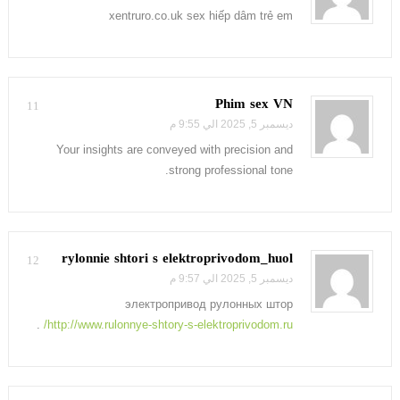
xentruro.co.uk sex hiếp dâm trẻ em
Phim sex VN
11
ديسمبر 5, 2025 الي 9:55 م
Your insights are conveyed with precision and
strong professional tone.
rylonnie shtori s elektroprivodom_huol
12
ديسمبر 5, 2025 الي 9:57 م
электропривод рулонных штор
.
http://www.rulonnye-shtory-s-elektroprivodom.ru/