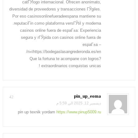
catГЎlogo internacional. Ofrecen anonimato,
diversidad de proveedores y transacciones ГЎgiles.
Por eso casinosonlinefueradeespana mantiene su
reputaciГіn como plataforma versГЎtil y moderna.
casinos online fuera de espaГ±a: Experiencia
segura y rГЎpida con casinos online fuera de
espaГ±a –
п»їhttps://bodegaslasangrederonda.es/en/
?Que la fortuna te acompane con logros
extraordinarios conquistas unicas !
pin_up_eoma
42
ديسمبر 12, 2025 الي 5:59 م
pin up texnik yordam
https://www.pinup5009.ru