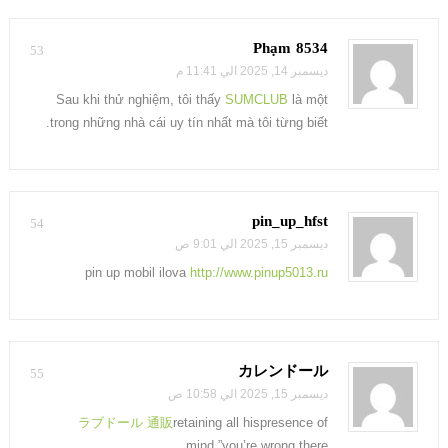
Phạm 8534
53
ديسمبر 14, 2025 الي 11:41 م
Sau khi thử nghiệm, tôi thấy
SUMCLUB
là một
trong những nhà cái uy tín nhất mà tôi từng biết.
pin_up_hfst
54
ديسمبر 15, 2025 الي 9:01 ص
pin up mobil ilova
http://www.pinup5013.ru
カレンドール
55
ديسمبر 15, 2025 الي 10:58 ص
ラブドール 通販
retaining all hispresence of
mind,”you’re wrong there,