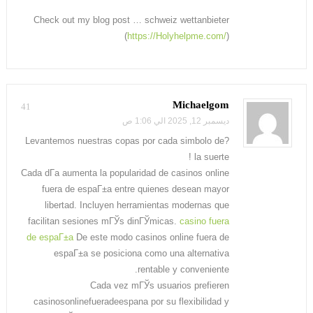
Check out my blog post … schweiz wettanbieter
(
https://Holyhelpme.com/
)
Michaelgom
41
ديسمبر 12, 2025 الي 1:06 ص
?Levantemos nuestras copas por cada simbolo de
la suerte !
Cada dГ­a aumenta la popularidad de casinos online
fuera de espaГ±a entre quienes desean mayor
libertad. Incluyen herramientas modernas que
facilitan sesiones mГЎs dinГЎmicas.
casino fuera
de espaГ±a
De este modo casinos online fuera de
espaГ±a se posiciona como una alternativa
rentable y conveniente.
Cada vez mГЎs usuarios prefieren
casinosonlinefueradeespana por su flexibilidad y