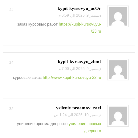
kypit kyrsovyu_ucOr
33
ديسمبر 9, 2025 الي 6:59 م
заказ курсовых работ
https://kupit-kursovuyu-
.
23.ru/
kypit kyrsovyu_zbmt
34
ديسمبر 9, 2025 الي 7:00 م
.
курсовые заказ
http://www.kupit-kursovuyu-22.ru
ysilenie proemov_zaei
35
ديسمبر 10, 2025 الي 1:24 ص
усиление проема дверного
усиление проема
.
дверного