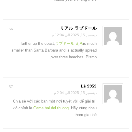
リアル ラブドール
56
ديسمبر 15, 2025 الي 12:04 م
further up the coast,
ラブドール えろ
is much
smaller than Santa Barbara and is actually spread
over three beaches: Pismo,
Lê 9959
57
ديسمبر 15, 2025 الي 2:04 م
Chia sẻ với các bạn một nơi tuyệt vời để giải trí,
đó chính là
Game bai doi thuong
. Hãy cùng nhau
tham gia nhé!