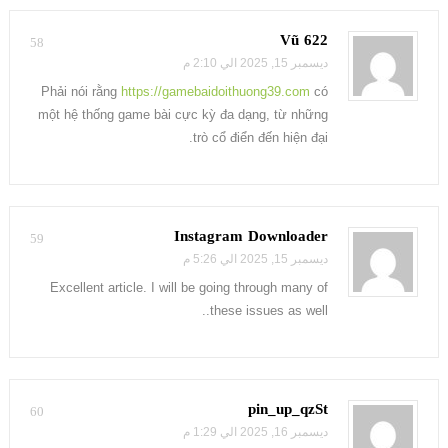
Vũ 622
58
ديسمبر 15, 2025 الي 2:10 م
Phải nói rằng
https://gamebaidoithuong39.com
có
một hệ thống game bài cực kỳ đa dạng, từ những
trò cổ điển đến hiện đại.
Instagram Downloader
59
ديسمبر 15, 2025 الي 5:26 م
Excellent article. I will be going through many of
these issues as well..
pin_up_qzSt
60
ديسمبر 16, 2025 الي 1:29 م