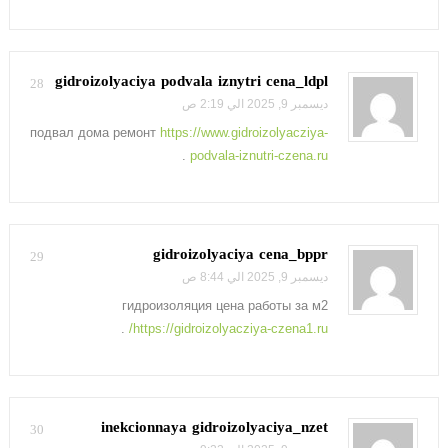
gidroizolyaciya podvala iznytri cena_ldpl
28
ديسمبر 9, 2025 الي 2:19 ص
подвал дома ремонт
https://www.gidroizolyacziya-
.
podvala-iznutri-czena.ru
gidroizolyaciya cena_bppr
29
ديسمبر 9, 2025 الي 8:44 ص
гидроизоляция цена работы за м2
.
https://gidroizolyacziya-czena1.ru/
inekcionnaya gidroizolyaciya_nzet
30