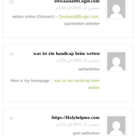
Dewaasia88Login.com
38
ديسمبر 11, 2025 الي 1:40 م
wetten online öSterreich –
Dewaasia88Login.com
,
sportwetten anbieter
was ist ein handicap beim wetten
39
ديسمبر 11, 2025 الي 3:09 م
wettanbieter
Here is my homepage ::
was ist ein handicap beim
wetten
https://Holyhelpme.com/
40
ديسمبر 11, 2025 الي 4:12 م
gute wettseiten