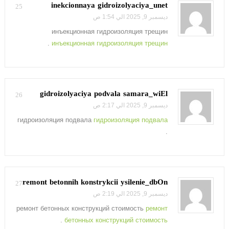
inekcionnaya gidroizolyaciya_unet
25
ديسمبر 9, 2025 الي 1:54 ص
инъекционная гидроизоляция трещин
.
инъекционная гидроизоляция трещин
gidroizolyaciya podvala samara_wiEl
26
ديسمبر 9, 2025 الي 2:17 ص
гидроизоляция подвала
гидроизоляция подвала
.
remont betonnih konstrykcii ysilenie_dbOn
27
ديسمبر 9, 2025 الي 2:19 ص
ремонт бетонных конструкций стоимость
ремонт
.
бетонных конструкций стоимость