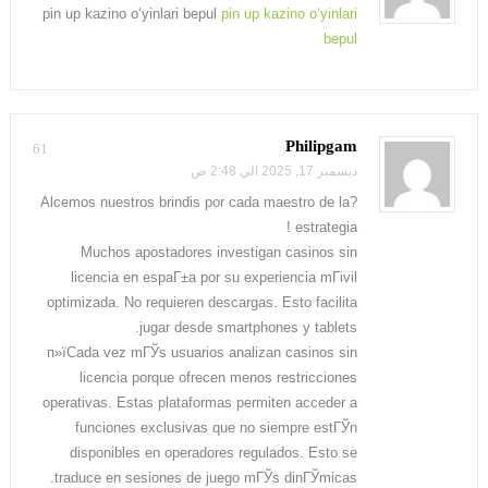
pin up kazino o‘yinlari bepul
pin up kazino o‘yinlari
bepul
Philipgam
61
ديسمبر 17, 2025 الي 2:48 ص
?Alcemos nuestros brindis por cada maestro de la
estrategia !
Muchos apostadores investigan casinos sin
licencia en espaГ±a por su experiencia mГіvil
optimizada.
No requieren descargas. Esto facilita
jugar desde smartphones y tablets.
п»їCada vez mГЎs usuarios analizan casinos sin
licencia porque ofrecen menos restricciones
operativas. Estas plataformas permiten acceder a
funciones exclusivas que no siempre estГЎn
disponibles en operadores regulados. Esto se
traduce en sesiones de juego mГЎs dinГЎmicas.