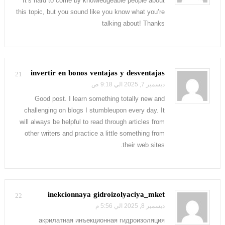
It’s hard to come by knowledgeable people about
this topic, but you sound like you know what you’re
talking about! Thanks
invertir en bonos ventajas y desventajas
21
ديسمبر 7, 2025 الي 9:18 ص
Good post. I learn something totally new and
challenging on blogs I stumbleupon every day. It
will always be helpful to read through articles from
other writers and practice a little something from
their web sites.
inekcionnaya gidroizolyaciya_mket
22
ديسمبر 8, 2025 الي 5:56 م
акрилатная инъекционная гидроизоляция