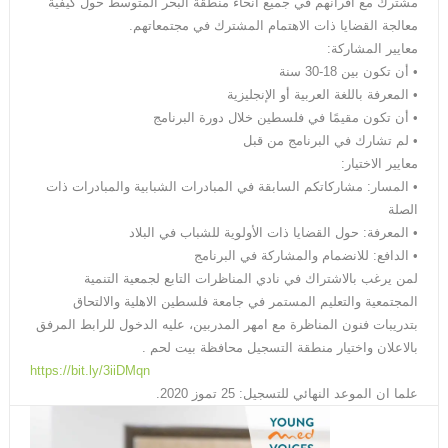
مشترك مع أقرانهم في جميع أنحاء منطقة البحر المتوسط حول كيفية
معالجة القضايا ذات الاهتمام المشترك في مجتمعاتهم.
معايير المشاركة:
• أن تكون بين 18-30 سنة
• المعرفة باللغة العربية أو الإنجليزية
• أن تكون مقيمًا في فلسطين خلال دورة البرنامج
• لم تشارك في البرنامج من قبل
معايير الاختيار:
• المسار: مشاركاتكم السابقة في المبادرات الشبابية والمبادرات ذات
الصلة
• المعرفة: حول القضايا ذات الأولوية للشباب في البلاد
• الدافع: للانضمام والمشاركة في البرنامج
لمن يرغب بالاشتراك في نادي المناظرات التابع لجمعية التنمية
المجتمعية والتعليم المستمر في جامعة فلسطين الاهلية والالتحاق
بتدريبات فنون المناظرة مع امهر المدربين، عليه الدخول للرابط المرفق
بالاعلان واختيار منطقة التسجيل محافظة بيت لحم .
https://bit.ly/3iiDMqn
علما ان الموعد النهائي للتسجيل: 25 تموز 2020.