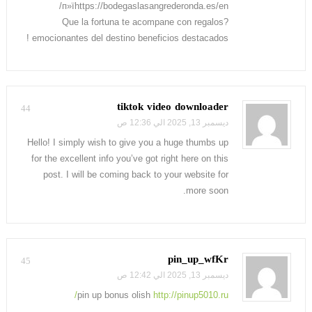
п»їhttps://bodegaslasangrederonda.es/en/
?Que la fortuna te acompane con regalos
emocionantes del destino beneficios destacados !
tiktok video downloader
44
ديسمبر 13, 2025 الي 12:36 ص
Hello! I simply wish to give you a huge thumbs up
for the excellent info you’ve got right here on this
post. I will be coming back to your website for
more soon.
pin_up_wfKr
45
ديسمبر 13, 2025 الي 12:42 ص
pin up bonus olish
http://pinup5010.ru/