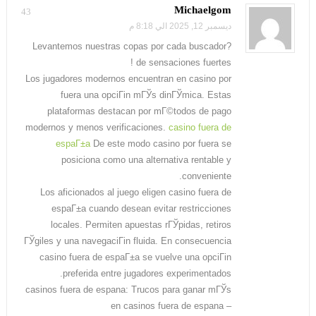
Michaelgom
43
ديسمبر 12, 2025 الي 8:18 م
?Levantemos nuestras copas por cada buscador
de sensaciones fuertes !
Los jugadores modernos encuentran en casino por
fuera una opciГіn mГЎs dinГЎmica. Estas
plataformas destacan por mГ©todos de pago
modernos y menos verificaciones.
casino fuera de
espaГ±a
De este modo casino por fuera se
posiciona como una alternativa rentable y
conveniente.
Los aficionados al juego eligen casino fuera de
espaГ±a cuando desean evitar restricciones
locales. Permiten apuestas rГЎpidas, retiros
ГЎgiles y una navegaciГіn fluida. En consecuencia
casino fuera de espaГ±a se vuelve una opciГіn
preferida entre jugadores experimentados.
casinos fuera de espana: Trucos para ganar mГЎs
en casinos fuera de espana –