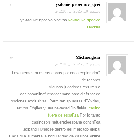
ysilenie proemov_qcei
35
ديسمبر 10, 2025 الي 1:20 ص
усиление проема москва
усиление проема
.
москва
Michaelgom
36
ديسمبر 12, 2025 الي 7:18 ص
?Levantemos nuestras copas por cada explorador
de tesoros !
Algunos jugadores recurren a
casinosonlinefueradeespana para disfrutar de
opciones exclusivas. Permiten apuestas rГЎpidas,
retiros ГЎgiles y una navegaciГіn fluida.
casino
fuera de espaГ±a
Por lo tanto
casinosonlinefueradeespana continГєa
expandiГ©ndose dentro del mercado global.
Cada dГ­a aumenta la popularidad de casinos online