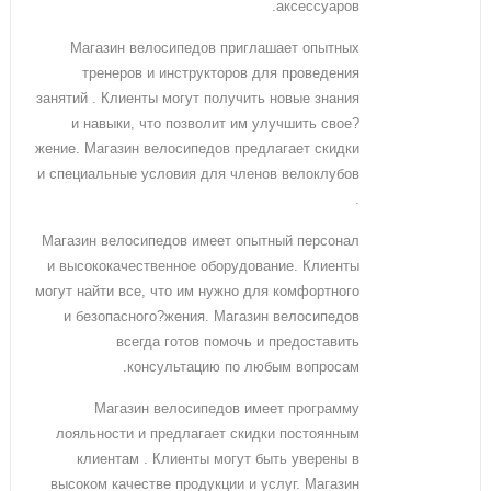
аксессуаров.
Магазин велосипедов приглашает опытных
тренеров и инструкторов для проведения
занятий . Клиенты могут получить новые знания
и навыки, что позволит им улучшить свое?
жение. Магазин велосипедов предлагает скидки
и специальные условия для членов велоклубов
.
Магазин велосипедов имеет опытный персонал
и высококачественное оборудование. Клиенты
могут найти все, что им нужно для комфортного
и безопасного?жения. Магазин велосипедов
всегда готов помочь и предоставить
консультацию по любым вопросам.
Магазин велосипедов имеет программу
лояльности и предлагает скидки постоянным
клиентам . Клиенты могут быть уверены в
высоком качестве продукции и услуг. Магазин