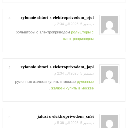
rylonnie shtori s elektroprivodom_ojol
4
ديسمبر 5, 2025 الي 2:34 م
рольшторы с электроприводом
рольшторы с
.
электроприводом
rylonnie shtori s elektroprivodom_jopi
5
ديسمبر 5, 2025 الي 2:34 م
рулонные жалюзи купить в москве
рулонные
.
жалюзи купить в москве
jaluzi s elektroprivodom_cnSi
6
ديسمبر 5, 2025 الي 5:38 م