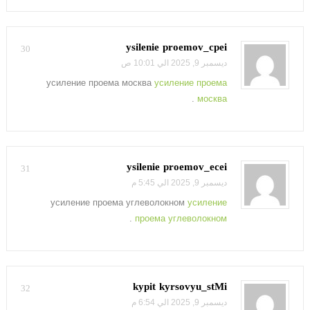
ysilenie proemov_cpei
30
ديسمبر 9, 2025 الي 10:01 ص
усиление проема москва
усиление проема
.
москва
ysilenie proemov_ecei
31
ديسمبر 9, 2025 الي 5:45 م
усиление проема углеволокном
усиление
.
проема углеволокном
kypit kyrsovyu_stMi
32
ديسمبر 9, 2025 الي 6:54 م