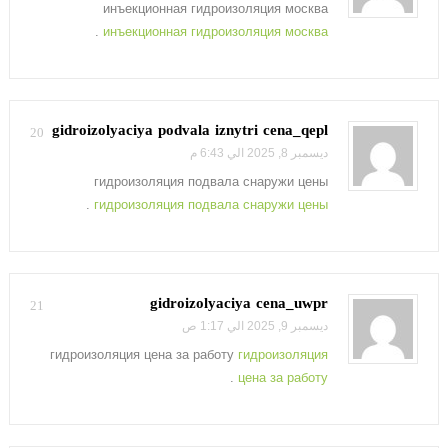
инъекционная гидроизоляция москва
.
инъекционная гидроизоляция москва
gidroizolyaciya podvala iznytri cena_qepl
20
ديسمبر 8, 2025 الي 6:43 م
гидроизоляция подвала снаружи цены
.
гидроизоляция подвала снаружи цены
gidroizolyaciya cena_uwpr
21
ديسمبر 9, 2025 الي 1:17 ص
гидроизоляция цена за работу
гидроизоляция
.
цена за работу