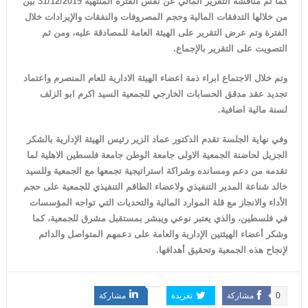
كما تم مناقشة التقرير المالي عن نفس الفترة المنتهية 31/12/
2019
بين
من خلالها التدفقات المالية وحجم المصروفات والنفقات والإيرادات خلال
الفترة وتم عرض التقرير على الهيئة العامة للمصادقة عليه، ومن ثم
التصويت على التقرير بالإجماع.
وتم خلال الاجتماع ابراء ذمة اعضاء الهيئة الادارية للعام المنصرم واعتماد
تجديد عقد مدقق الحسابات الخارجي للجمعية السيد اكرم ابو الزلف
لسنة مالية اضافية.
وفي نهاية الجلسة تقدم الدكتور عماد الزير رئيس الهيئة الإدارية بالشكر
الجزيل لحاضنة الجمعية الاولى جامعة الوطن جامعة فلسطين الاهلية لما
تقدمه من دعم ومسانده وشراكة استراتيجية تجمعها مع الجمعية وللسيد
خالد شناعة المدير التنفيذي ولاعضاء الطاقم التنفيذي للجمعية على حجم
الأداء والانجاز مع قلة الموارد المالية والتحديات التي تواجه المؤسسات
في فلسطين، والذي يعتبر نوعي ويبشر بمستقبل مشرق للجمعية، كما
وشكر أعضاء الهيئتين الإدارية والعامة على دعمهم المتواصل والدائم
لإنجاح هذه الجمعية وتحقيق أهدافها.
0
مشاركة
تغريدة
مشاركة