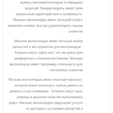
выбор электровелосипедов и гибридных
моделей. Каждая модель имеет свои
уникальные характеристики и особенности.
Магазин велосипедов имеет большой sklad с
запасами и может быстро удовлетворять заказы
клиентов.
Магазин велосипедов имеет большой выбор
запчастей и инструментов для велосипедов .
Клиенты могут найти все, что им нужно для
комфортного и безопасного?жения. Магазин
велосипедов имеет программу лояльности для
постоянных клиентов .
Магазин велосипедов имеет опытный персонал,
который может выполнить любые работы по
ремонту и обслуживанию . Клиенты могут быть
уверены в высоком качестве выполненных
работ. Магазин велосипедов предлагает услуги
по доставке и установке запчастей и