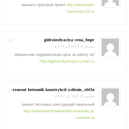
заказать курсовой проект
http://www.kupit-
.
kursovuyu-22.ru
gidroizolyaciya cena_bnpr
15
ديسمبر 8, 2025 الي 5:44 م
обмазочная гидроизоляция цена за работу м2
.
http://gidroizolyacziya-czena1.ru
remont betonnih konstrykcii ysilenie_xbOn
16
ديسمبر 8, 2025 الي 5:47 م
ремонт бетонных конструкций панельный
http://www.remont-betonnykh-konstrukczij-
.
usilenie.ru/