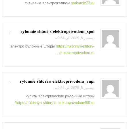
.
тканевые электрожалюзи
prokarniz23.ru
rylonnie shtori s elektroprivodom_spol
7
ديسمبر 5, 2025 الي 9:54 م
электро рулонные шторы
https://rulonnye-shtory-
.
s-elektroprivodom.ru/
rylonnie shtori s elektroprivodom_vnpi
8
ديسمبر 5, 2025 الي 9:54 م
купить электрические рулонные шторы
.
https://rulonnye-shtory-s-elektroprivodom499.ru/