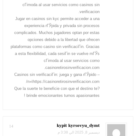
cГіmoda al usar servicios como casinos sin
verificacion.
Jugar en casinos sin kyc permite acceder a una
experiencia rГЎpida y privada sin procesos
complicados. Muchos jugadores optan por estas
opciones debido a la libertad que ofrecen
plataformas como casino sin verificaciГіn. Gracias
a esta flexibilidad, cada sesiГіn se vuelve mГЎs
cГіmoda al usar servicios como
casinoretirosinverificacion.com.
Casinos sin verificaciГіn: juega y gana rГЎpido –
п»їhttps://casinoretirosinverificacion.com/
?Que la suerte te beneficie con que el destino te
brinde emocionantes turnos apasionantes !
kypit kyrsovyu_dymt
14
ديسمبر 8, 2025 الي 3:38 م