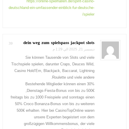
https://online-spielhallen.de/spirit-casino-
deutschland-ein-umfassender-einblick-fur-deutsche-
spieler/
dein weg zum spielspass jackpot slots
39
ديسمبر 21, 2025 الي 1:29 م
Sie können Tausende von Slots und viele
Tischspiele spielen, darunter Craps, Deuces Wild,
Casino Hold’Em, Blackjack, Baccarat, Lightning
Roulette und viele andere.
Bestehende Mitglieder können einen 30%
Dienstags-Fiesta-Bonus von bis zu 500€,
freitags bis zu 1000 Freispiele und sonntags einen
50% Croco Bonanza-Bonus von bis zu weiteren
500€ erhalten. Hier bei CasinoTopOnline waren
unsere Experten begeistert von dem
großzügigen Willkommensbonus, der viele