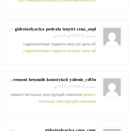
.
http://www.gidroizolyacziya-podvala-samara.ru
gidroizolyaciya podvala iznytri cena_aopl
25
ديسمبر 9, 2025 الي 2:15 ص
гидроизоляция подвала изнутри цена м2
.
гидроизоляция подвала изнутри цена м2
remont betonnih konstrykcii ysilenie_cdOn
26
ديسمبر 9, 2025 الي 2:15 ص
ремонт бетонных конструкций компания
ремонт
.
бетонных конструкций компания
gidroizolyaciya cena_cupr
27