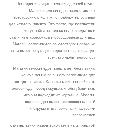
сегодня и найдите велосипед своей мечты!
Магазин велосипедов предоставляет
всестороннюю услугу по подбору велосипеда
для каждого клиента. Это место, где покупатели
могут найти не только велосипеды, но и
различные аксессуары и оборудование для них.
Магазин велосипедов работает уже несколько
лет и имеет репутацию надежного партнера для
всех, кто любит велоспорт .
Магазин велосипедов предлагает бесплатную
консультацию по выбору велосипеда для
каждого клиента. Клиенты могут попробовать
велосипеды перед покупкой, чтобы убедиться,
что они подходят им идеально. Магазин
велосипедов имеет профессиональный
инструмент для ремонта и настройки
велосипедов .
Магазин велосипедов включает в себя большой