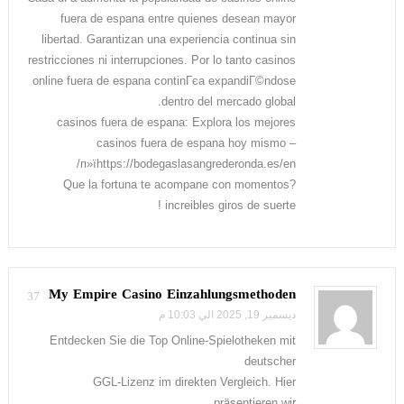
fuera de espana entre quienes desean mayor
libertad. Garantizan una experiencia continua sin
restricciones ni interrupciones. Por lo tanto casinos
online fuera de espana continГєa expandiГ©ndose
dentro del mercado global.
casinos fuera de espana: Explora los mejores
casinos fuera de espana hoy mismo –
п»їhttps://bodegaslasangrederonda.es/en/
?Que la fortuna te acompane con momentos
increibles giros de suerte !
My Empire Casino Einzahlungsmethoden
37
ديسمبر 19, 2025 الي 10:03 م
Entdecken Sie die Top Online-Spielotheken mit
deutscher
GGL-Lizenz im direkten Vergleich. Hier
präsentieren wir