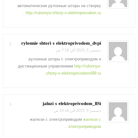
автоматические рулонные шторы на створку
.
http://rulonnye-shtory-s-elektroprivodom.ru
rylonnie shtori s elektroprivodom_dvpi
2
ديسمبر 5, 2025 الي 7:18 ص
рулонные шторы с электроприводом и
дистанционным управлением
http://rulonnye-
.
shtory-s-elektroprivodom499.ru
jaluzi s elektroprivodom_llSi
3
ديسمبر 5, 2025 الي 10:16 ص
жалюзи с электроприводом
жалюзи с
.
электроприводом