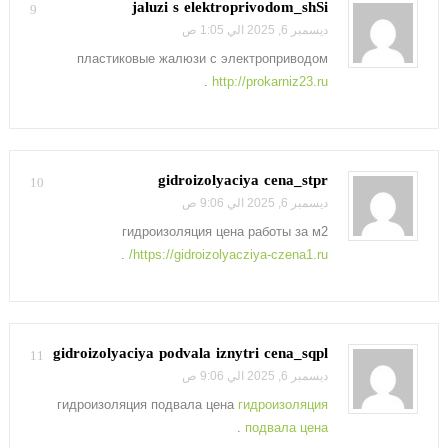
jaluzi s elektroprivodom_shSi
9
ديسمبر 6, 2025 الي 1:05 ص
пластиковые жалюзи с электроприводом
.
http://prokarniz23.ru
gidroizolyaciya cena_stpr
10
ديسمبر 6, 2025 الي 9:06 ص
гидроизоляция цена работы за м2
.
https://gidroizolyacziya-czena1.ru/
gidroizolyaciya podvala iznytri cena_sqpl
11
ديسمبر 6, 2025 الي 9:06 ص
гидроизоляция подвала цена
гидроизоляция
.
подвала цена