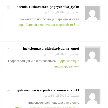
arenda ekskavatora pogryzchika_fyOn
22
ديسمبر 9, 2025 الي 1:35 ص
экскаватор погрузчик jcb аренда москва
.
https://arenda-ekskavatora-pogruzchika-5.ru
inekcionnaya gidroizolyaciya_qmet
23
ديسمبر 9, 2025 الي 1:51 ص
гидроизоляция инъектированием
гидроизоляция
.
инъектированием
gidroizolyaciya podvala samara_vmEl
24
ديسمبر 9, 2025 الي 2:14 ص
гидроизоляция подвала утепление