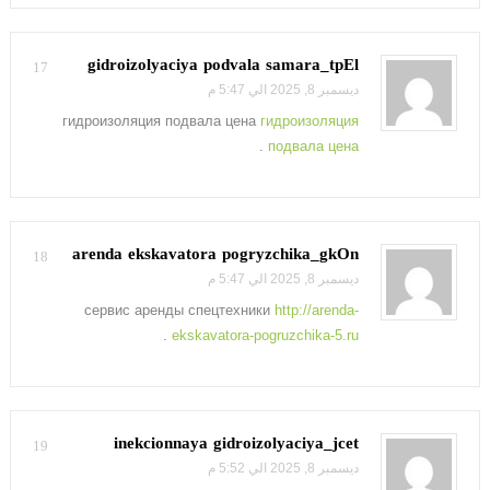
gidroizolyaciya podvala samara_tpEl
17
ديسمبر 8, 2025 الي 5:47 م
гидроизоляция подвала цена
гидроизоляция
.
подвала цена
arenda ekskavatora pogryzchika_gkOn
18
ديسمبر 8, 2025 الي 5:47 م
сервис аренды спецтехники
http://arenda-
.
ekskavatora-pogruzchika-5.ru
inekcionnaya gidroizolyaciya_jcet
19
ديسمبر 8, 2025 الي 5:52 م