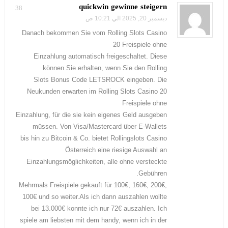
quickwin gewinne steigern
38
ديسمبر 20, 2025 الي 10:21 ص
Danach bekommen Sie vom Rolling Slots Casino
20 Freispiele ohne
Einzahlung automatisch freigeschaltet. Diese
können Sie erhalten, wenn Sie den Rolling
Slots Bonus Code LETSROCK eingeben. Die
Neukunden erwarten im Rolling Slots Casino 20
Freispiele ohne
Einzahlung, für die sie kein eigenes Geld ausgeben
müssen. Von Visa/Mastercard über E-Wallets
bis hin zu Bitcoin & Co. bietet Rollingslots Casino
Österreich eine riesige Auswahl an
Einzahlungsmöglichkeiten, alle ohne versteckte
Gebühren.
Mehrmals Freispiele gekauft für 100€, 160€, 200€,
100€ und so weiter.Als ich dann auszahlen wollte
bei 13.000€ konnte ich nur 72€ auszahlen. Ich
spiele am liebsten mit dem handy, wenn ich in der