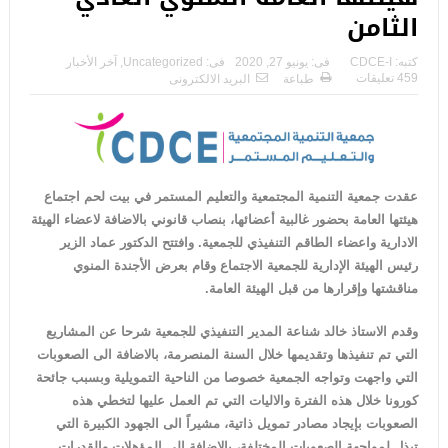
الثامن
كتبه:
CDCE-I
فى:
يونيو 27, 2020
فى:
Uncategorized
,
آخر الأخبار
459 تعليقات
طباعة
البريد الالكترونى
عقدت جمعية التنمية المجتمعية والتعليم المستمر في بيت لحم اجتماع
هيئتها العامة
بحضور غالبية أعضائها، بنصاب قانوني بالاضافة لاعضاء
الهيئة
الادارية واعضاء الطاقم التنفيذي للجمعية. وافتتح الدكتور عماد الزير
رئيس الهيئة الإدارية للجمعية الاجتماع وقام بعرض الأجندة المنوي
مناقشتها وإقرارها من قبل الهيئة العامة.
وقدم الاستاذ خالد شناعة المدير التنفيذي للجمعية شرحا عن المشاريع
التي تم تنفيذها وتقديمها خلال السنة المنصرمة، بالاضافة الى الصعوبات
التي واجهت وتواجه الجمعية خصوصا من الناحية التمويلية وبسبب جائحة
كورونا خلال هذه الفترة والاليات التي تم العمل عليها لتخطي هذه
الصعوبات بإيجاد مصادر تمويل ذاتية، مشيراً الى الجهود الكبيرة التي
تبذل لمواجهة الصعوبات المختلفة، بالاضافة الى المؤهلات والقدرات