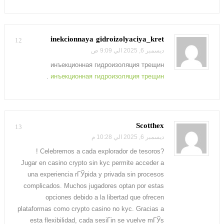
inekcionnaya gidroizolyaciya_kret
12
ديسمبر 6, 2025 الي 9:09 ص
инъекционная гидроизоляция трещин
.
инъекционная гидроизоляция трещин
Scotthex
13
ديسمبر 6, 2025 الي 10:28 م
?Celebremos a cada explorador de tesoros !
Jugar en casino crypto sin kyc permite acceder a
una experiencia rГЎpida y privada sin procesos
complicados.
Muchos jugadores optan por estas
opciones debido a la libertad que ofrecen
plataformas como crypto casino no kyc. Gracias a
esta flexibilidad, cada sesiГіn se vuelve mГЎs