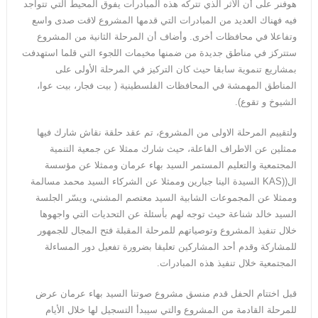
هوفنر على أن الأثر الذي تتركه هذه المبادرات يفوق المحيط التي تتواجد
فيه فهناك العديد من المبادرات التي قدمها المشروع لاقت صدى واسع
وتفاعلا في محافظات أخرى. وأضاف أن المرحلة الثانية من المشروع
ستتركز في مناطق جديدة من ضمنها مخيمات اللجوء التي قلما استهدفت
بمشاريع تنموية سابقا حيث كان التركيز في المرحلة الأولى على
المناطق المهمشة في المحافظات الفلسطينية ( بيت فجار، بيت عوا،
الشيوخ و تقوع).
ولتقييم المرحلة الاولى من المشروع، تم عقد حلقة نقاش شارك فيها
ممثلين عن الاطراف الفاعلة، حيث شارك ممثلا عن جمعية التنمية
المجتمعية والتعليم المستمر السيد بهاء عرمان وممثلا عن مؤسسة
ال((KAS السيدة الينا جبارين وممثلا عن الشركاء السيد محمد مسالمة
وممثلا عن المجموعات الشابية السيد معتصم المشني، ويسّر الجلسة
السيد خالد شناعة حيث توجه لهم بأسئلة عن التحديات التي واجهوها
خلال تنفيذ المشروع وتوصياتهم للمرحلة المقبلة فتح المجال للجمهور
للمشاركة وقدم أحد المشاركين تعليقا بضرورة تفعيل دور المساءلة
المجتمعية خلال تنفيذ هذه المبادرات.
قبل اختتام الحفل قدم منسق مشروع صوتنا السيد بهاء عرمان عرض
للمرحلة القادمة من المشروع والتي سيبدأ التسجيل لها خلال الأيام