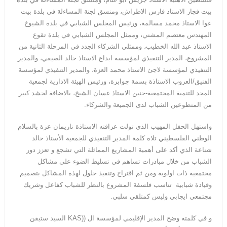
بيت فجار الاستاذ فارس الاطراش، ومنسق لجنة المساءلة في بلدة بيت
عوا الاستاذ محمد مسالمة، ورئيس المجلس الشبابي في بلدة الشيوخ
المهندس معتصم المشني، وممثل المجلس الشبابي في بلدة تقوع
الاستاذ عبد الله الخطيب، وممثلي الشركاء الجدد في المرحلة الثانية من
المشروع، المدير التنفيذي لمؤسسة ابداع الاستاذ خالد الصيفي، والمدير
التنفيذي لمؤسسة لاجئ الاستاذ محمد العزة، والمدير التنفيذي لمؤسسة
الفنيق/العروب الاستاذة بسمة جوابرة، ورئيس الهيئة الادارية لجمعية
المجد للتنمية المجتمعية-جنين الاستاذ غسان الشيخ، بالاضافة لحشد كبير
من المتطوعين الشباب لدى الجميعة والشركاء.
واستهل الحفل المهيب الذي تولت عرافته الاستاذة ناريمان عزة بالسلام
الوطني الفلسطيني تلاه كلمة المدير التنفيذي للجمعية الأستاذ خالد
شناعة الذي أكد على أهمية المشاريع المماثلة التي تشجع و تعزز دور
الشباب من خلال مبادرات تساهم في تسليط الضوء على مشاكل
مجتمعية ذات اولوية ومن ثم اقتراح وتنفيذ حلول لهذه المشاكل بتصميم
وقيادة شبابية تناسب فلسفة المشروع بالنظر للشباب كفاعل وشريك
مجتمعي ايجابي وليس كمتلقي سلبي.
و في كلمته وضح المدير الإقليمي لمؤسسة ال ((KAS السيد ستيفن