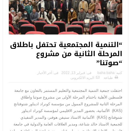
“التنمية المجتمعية تحتفل باطلاق
المرحلة الثانية من مشروع
“صوتنا”
كتبه:
baha baha
فى:
فبراير 13, 2022
فى:
آخر الأخبار
طباعة
البريد الالكترونى
احتفلت جمعية التنمية المجتمعية والتعليم المستمر بالتعاون مع جامعة
فلسطين الأهلية باختتام المرحلة الأولى من مشروع صوتنا واطلاق
المرحلة الثانية للمشروع الممول من مؤسسة كونراد اديناور شتوفتانج
(KAS) الألمانية، بحضور المدير الاقليمي لمؤسسة كونراد اديناور
شتوفتانج (KAS) الألمانية الاستاذ ستيفن هوفنر، والمدير التنفيذي
للجمعية الاستاذ خالد شناعة، ومدير العلاقات العامة والدولية في جامعة
فلسطين الاهلية الاستاذ جريس ابو غنام، ومنسق لجنة المساءلة في بلدة