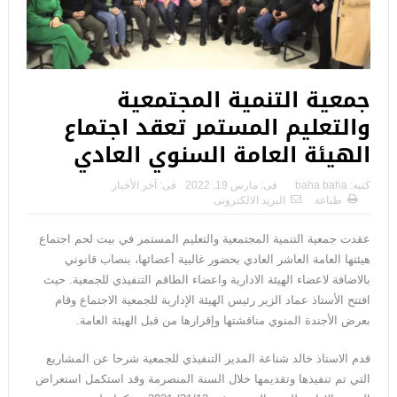
جمعية التنمية المجتمعية
والتعليم المستمر تعقد اجتماع
الهيئة العامة السنوي العادي
كتبه:
baha baha
فى:
مارس 19, 2022
فى:
آخر الأخبار
طباعة
البريد الالكترونى
عقدت جمعية التنمية المجتمعية والتعليم المستمر في بيت لحم اجتماع
هيئتها العامة العاشر العادي بحضور غالبية أعضائها، بنصاب قانوني
بالاضافة لاعضاء الهيئة الادارية واعضاء الطاقم التنفيذي للجمعية. حيث
افتتح الأستاذ عماد الزير رئيس الهيئة الإدارية للجمعية الاجتماع وقام
بعرض الأجندة المنوي مناقشتها وإقرارها من قبل الهيئة العامة.
قدم الاستاذ خالد شناعة المدير التنفيذي للجمعية شرحا عن المشاريع
التي تم تنفيذها وتقديمها خلال السنة المنصرمة وقد استكمل استعراض