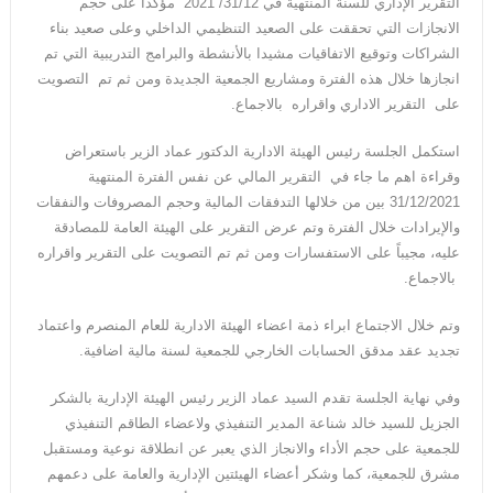
التقرير الإداري للسنة المنتهية في 31/12/ 2021 مؤكدا على حجم
الانجازات التي تحققت على الصعيد التنظيمي الداخلي وعلى صعيد بناء
الشراكات وتوقيع الاتفاقيات مشيدا بالأنشطة والبرامج التدريبية التي تم
انجازها خلال هذه الفترة ومشاريع الجمعية الجديدة ومن ثم تم التصويت
على التقرير الاداري واقراره بالاجماع.
استكمل الجلسة رئيس الهيئة الادارية الدكتور عماد الزير باستعراض
وقراءة اهم ما جاء في التقرير المالي عن نفس الفترة المنتهية
31/12/2021 بين من خلالها التدفقات المالية وحجم المصروفات والنفقات
والإيرادات خلال الفترة وتم عرض التقرير على الهيئة العامة للمصادقة
عليه، مجيباً على الاستفسارات ومن ثم تم التصويت على التقرير واقراره
بالاجماع.
وتم خلال الاجتماع ابراء ذمة اعضاء الهيئة الادارية للعام المنصرم واعتماد
تجديد عقد مدقق الحسابات الخارجي للجمعية لسنة مالية اضافية.
وفي نهاية الجلسة تقدم السيد عماد الزير رئيس الهيئة الإدارية بالشكر
الجزيل للسيد خالد شناعة المدير التنفيذي ولاعضاء الطاقم التنفيذي
للجمعية على حجم الأداء والانجاز الذي يعبر عن انطلاقة نوعية ومستقبل
مشرق للجمعية، كما وشكر أعضاء الهيئتين الإدارية والعامة على دعمهم