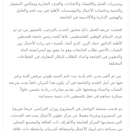
ومديريات العمل والاقتصاد والاتحادات والغرف التجارية ومجالس التشغيل
والتنمية وحاضنات الأعمال والمؤسسات الأهلية في بيت لحم والخليل
والهيئتين الإدارية والأكاديمية في الجامعة.
افتتحت عريفة الحفل داليا شختور الحدث بالترحيب بالحضور من ثم تم
عزف السلام الوطني الفلسطيني، تلاها كلمة رئيس جامعة فلسطين
الأهلية الدكتور عماد الزير، الذي أشاد بأهمية دعم ريادة الأعمال بين
الشباب بالأخص طلاب الجامعات وهو ما يتفق مع استراتيجية البناء
والتطوير في الجامعة واعداد الطلاب لابتكار المعارف في القطاعات
المختلفة.
من ثم ألقى مدير عام بلدية بيت لحم السيد طوني مرقص كلمة وعبر
فيها عن أمل البلدية والجامعة في أن يكون هذا المركز دافعاُ يحث شريحة
الشباب والنساء ويشجعها على تقديم مبادرات ريادية تتضمن حلولاً
مبتكرة تساهم في جعل فلسطين ذات تنمية مستدامة.
ثم قدمت منسقة التواصل في المشروع روزان الجراشي عرضا تعريفيا
عن المشروع وشرحا مفصلا عن مركز تطوير الأعمال بينت فيه الخدمات
التي سيقدمها المركز للجامعة والأطراف ذات العلاقة والمجتمع المحلي
من مساحة دعم لرواد الأعمال واستضافة لتدريبات وانشطة ذات علاقة.