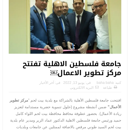
جامعة فلسطين الاهلية تفتتح
مركز تطوير الاعمال￼
كتبه:
baha baha
فى:
يونيو 13, 2022
فى:
آخر الأخبار
طباعة
البريد الالكترونى
افتتحت جامعة فلسطين الأهلية بالشراكة مع بلدية بيت لحم “
مركز تطوير
الأعمال”
ضمن أنشطة مشروع (حلول تنموية حضرية مستدامة لتعزيز
ريادة الأعمال). بحضور عطوفة محافظ محافظة بيت لحم اللواء كامل
حميد ورئيس جامعة فلسطين الاهلية الدكتور عماد الزير ومدير عام بلدية
بيت لحم السيد طوني مرقص بالاضافة لممثلين عن جامعات وبلديات