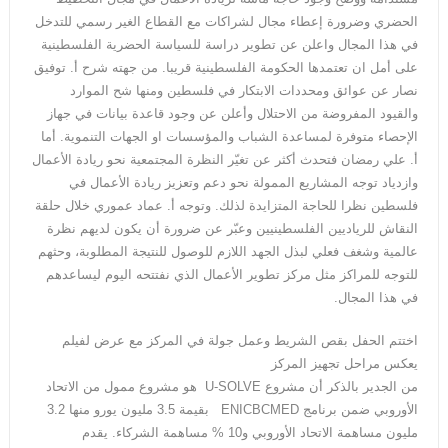
الحضري وضرورة إعطاء مجال لشراكات مع القطاع الغير رسمي للتدخل
في هذا المجال واعلن عن تطوير دراسة للسياسة الحضرية الفلسطينية
على أمل ان تعتمدها الحكومة الفلسطينية قريبا. من جهته شرح أ. توفيق
نصار عن عوائق ومحددات الابتكار في فلسطين ومنها شح الموارد
والقيود المفروضة من الاحتلال وأعلن عن وجود قاعدة بيانات في جهاز
الإحصاء متوفرة لمساعدة الشباب والمؤسسات او الجهات التنموية. أما
أ. علي رمضان فتحدث أكثر عن تغيّر النظرة المجتمعية نحو ريادة الأعمال
وازدياد توجه المشاريع الممولة نحو دعم وتعزيز ريادة الأعمال في
فلسطين نظرا للحاجة المتزايدة لذلك. وتوجه أ. عماد عموري خلال حلقة
النقاش للرياديين الفلسطينيين وعبّر عن ضرورة أن يكون لديهم نظرة
عالمية وشغف فعلي لبذل الجهد اللازم للوصول للنتيجة المطلوبة، وحثهم
للتوجه للمراكز مثل مركز تطوير الأعمال الذي نفتتحه اليوم ليساعدهم
في هذا المجال.
اختتم الحفل بقص الشريط وعمل جولة في المركز مع عرض لفيلم
يعكس مراحل تجهيز المركز
من الجدير بالذكر أن مشروع U-SOLVE هو مشروع ممول من الاتحاد
الأوروبي ضمن برنامج ENICBCMED بقيمة 3.5 مليون يورو منها 3.2
مليون مساهمة الاتحاد الأوروبي و10 % مساهمة الشركاء. يقدم