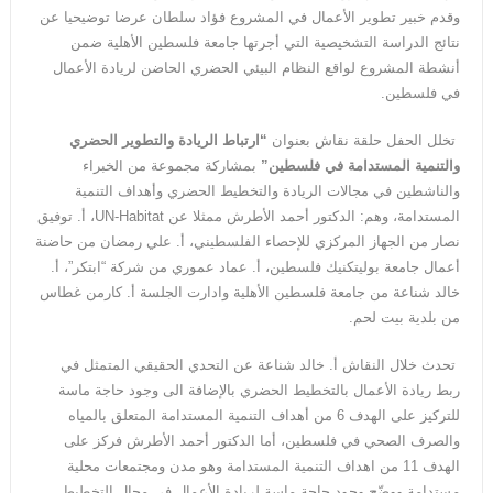
وقدم خبير تطوير الأعمال في المشروع فؤاد سلطان عرضا توضيحيا عن
نتائج الدراسة التشخيصية التي أجرتها جامعة فلسطين الأهلية ضمن
أنشطة المشروع لواقع النظام البيئي الحضري الحاضن لريادة الأعمال
في فلسطين.
تخلل الحفل حلقة نقاش بعنوان
“ارتباط الريادة والتطوير الحضري
والتنمية المستدامة في فلسطين”
بمشاركة مجموعة من الخبراء
والناشطين في مجالات الريادة والتخطيط الحضري وأهداف التنمية
المستدامة، وهم: الدكتور أحمد الأطرش ممثلا عن UN-Habitat، أ. توفيق
نصار من الجهاز المركزي للإحصاء الفلسطيني، أ. علي رمضان من حاضنة
أعمال جامعة بوليتكنيك فلسطين، أ. عماد عموري من شركة “ابتكر”، أ.
خالد شناعة من جامعة فلسطين الأهلية وادارت الجلسة أ. كارمن غطاس
من بلدية بيت لحم.
تحدث خلال النقاش أ. خالد شناعة عن التحدي الحقيقي المتمثل في
ربط ريادة الأعمال بالتخطيط الحضري بالإضافة الى وجود حاجة ماسة
للتركيز على الهدف 6 من أهداف التنمية المستدامة المتعلق بالمياه
والصرف الصحي في فلسطين، أما الدكتور أحمد الأطرش فركز على
الهدف 11 من اهداف التنمية المستدامة وهو مدن ومجتمعات محلية
مستدامة ووضّح وجود حاجة ماسة لريادة الأعمال في مجال التخطيط