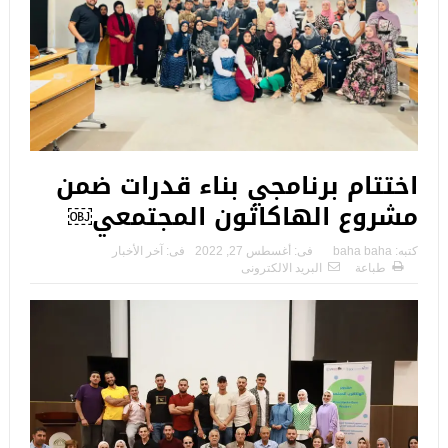
اختتام برنامجي بناء قدرات ضمن
مشروع الهاكاثون المجتمعي￼
كتبه:
baha baha
فى:
أغسطس 27, 2022
فى:
آخر الأخبار
طباعة
البريد الالكترونى