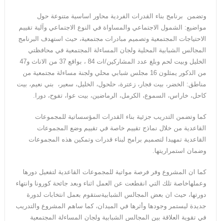
وتضمن برنامج بناء القدرات الفردية محاور اساسية متنوعة حول
مواضيع: الشمول الاجتماعي والمساواة في النوع الاجتماعي وآلية تقييم
الاحتياجات المجتمعية وتصميم مبادرات مجتمعية، حيث استهدف البرنامج
المجالس الشبابية المحلية ولجان المساءلة المجتمعية في محافظتي
الخليل وبيت لحم وبلغ عدد المشاركين/ات 84 ، بواقع 37 من الاناث و47
من الذكور يمثلون 16 مجلس شبابي محلي ولجنة مساءلة مجتمعية من
مناطق: الخضر، بيت فجار، زعترة، حلحول، الخليل، سعير، بني نعيم، بيت
كاحل، خاراس، السموع، الكرمل، الرماضين، بيت عوا، تفوح، دورا.
كما وتضمن التدريب جزئية بناء القدرات المؤسساتية للمجموعات
القاعدية من خلال نماذج تقييم خاصة في تقييم وضع المجموعات
القاعدية تمهيدا لتصميم برامج لبناء قدرات وتمكين هذه المجموعات
وضمان استمراريتها.
كما ان المشروع وفر فرصة مواتية للمجموعات القاعدية لتفعيل دورها
وعملهاخاصة تلك التي انقطعت عن العمل اثناء وبعد جائحة كورونا وانتهاء
دورتها، حيث ان بعض المجالس الشبابيةستقوم بعمل انتخابات لدورة
جديدة ليستمر وجودها وأثرها في الميدان، كما ساهم المشروع والتدريب
في تقوية العلاقة بين المجالس الشبابية ولجان المساءلة المجتمعية