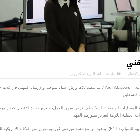
هني
 الأخبار
طباعة
البريد الالكترونى
ضمن مشروع “التقنيات الجغرافية المكانية العامة – YouthMappers”، تم تنفيذ ثلاث ورش عمل للتوجيه
نك فلسطين.
اء المسارات الوظيفية، استكشاف فرص سوق العمل، وتعزيز ريادة الأعمال كخيار مه
 العملية اللازمة لتعزيز تطورهم المهني.