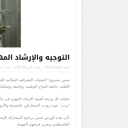
التوجيه والإرشاد الم
كتبه:
baha baha
فى:
يناير 05, 2025
فى:
آخر
الأهلية، جامعة النجاح الوطنية، وجامعة بوليتك
تناولت كل ورشة أهمية الإرشاد المهني في بن
“درب”، حيث زودت المشاركين بالمعرفة والأدوات
الفلسطيني وتعزيز فرصهم المهنية.