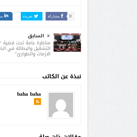
0
مشاركة
تغريدة
مش
السابق
مناظرة عامة تحت قضية “ي
التشغيل والبطالة في الضف
الازمات والطوارئ”
نبذة عن الكاتب
baha baha