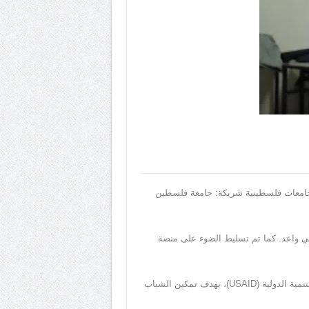
 والإرشاد المهني في ثلاث جامعات فلسطينية شريكة: جامعة فلسطين
ني واعد. كما تم تسليط الضوء على منصة
تأتي هذه الورش ضمن برنامج المشاركة الإيجابية للشباب (PYE)، بتنفيذ من مؤسسة ميرسي كور، وبتمويل من الوكالة الأمريكية للتنمية الدولية (USAID)، بهدف تمكين الشباب