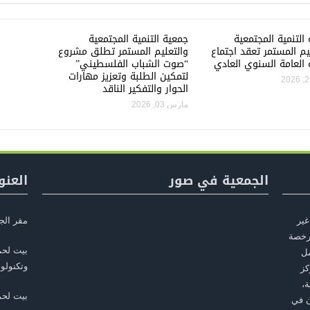
التنمية المجتمعية
جمعية التنمية المجتمعية
يم المستمر تعقد اجتماع
والتعليم المستمر تطلق مشروع
 العامة السنوي العادي
“صوت الشباب الفلسطيني”
لتمكين الطلبة وتعزيز مهارات
الحوار والتفكير الناقد
مارس 03, 2026
الجمعية في صور
العنو
غير
مقر الج
أسست في بيت لحم عام 2010، مرخصة
بيت لحم
مل
وتكنولوج
كز
ة،
بيت لح
ن في