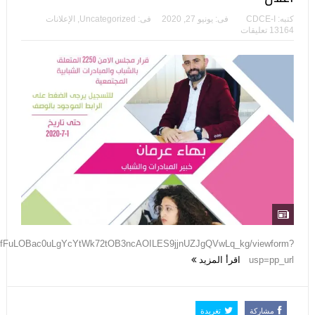
كتبه:
CDCE-I
فى:
يونيو 27, 2020
فى:
Uncategorized
,
الإعلانات
13164 تعليقات
pQLSfFuLOBac0uLgYcYtWk72tOB3ncAOILES9jjnUZJgQVwLq_kg/viewform?
usp=pp_url
اقرأ المزيد
مشاركة
تغريدة