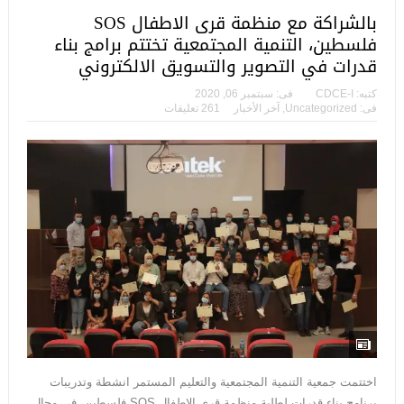
بالشراكة مع منظمة قرى الاطفال SOS
فلسطين، التنمية المجتمعية تختتم برامج بناء
قدرات في التصوير والتسويق الالكتروني
كتبه:
CDCE-I
فى:
سبتمبر 06, 2020
فى:
Uncategorized
,
آخر الأخبار
261 تعليقات
اختتمت جمعية التنمية المجتمعية والتعليم المستمر انشطة وتدريبات
برنامج بناء قدرات لطلبة منظمة قرى الاطفال SOS فلسطين، في مجال