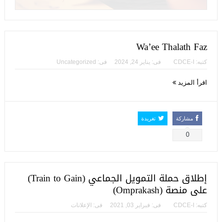
Wa’ee Thalath Faz
كتبه:
CDCE-I
فى:
يناير 24, 2024
فى:
Uncategorized
اقرأ المزيد
مشاركة
تغريدة
0
إطلاق حملة التمويل الجماعي (Train to Gain)
على منصة (Omprakash)
كتبه:
CDCE-I
فى:
فبراير 03, 2021
فى:
الإعلانات