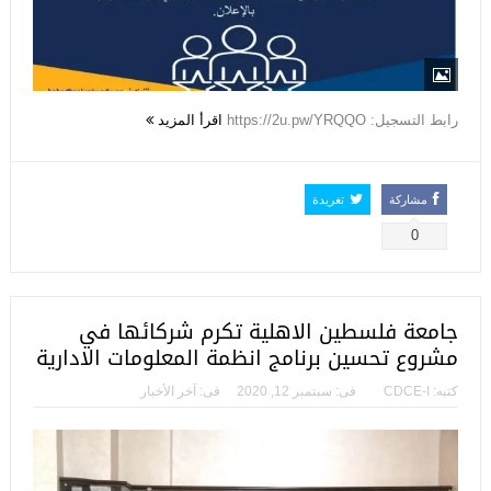
رابط التسجيل: https://2u.pw/YRQQO
اقرأ المزيد
مشاركة
تغريدة
0
جامعة فلسطين الاهلية تكرم شركائها في
مشروع تحسين برنامج انظمة المعلومات الادارية
كتبه:
CDCE-I
فى:
سبتمبر 12, 2020
فى:
آخر الأخبار