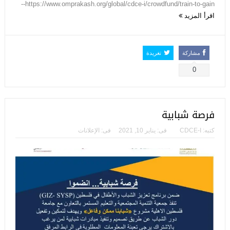
https://www.omprakash.org/global/cdce-i/crowdfund/train-to-gain--
اقرأ المزيد
مشاركة
تغريدة
0
فرصة شبابية
كتبه:
CDCE-I
فى:
يناير 10, 2021
فى:
الإعلانات