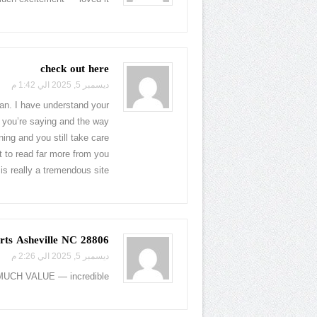
check out here
ديسمبر 5, 2025 الي 1:42 م
an. I have understand your
at you’re saying and the way
ning and you still take care
t to read far more from you.
is really a tremendous site.
28806 auto glass experts Asheville NC
ديسمبر 5, 2025 الي 2:26 م
 MUCH VALUE — incredible!