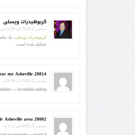
کربوهیدرات ویسلی
ديسمبر 5, 2025 الي 11:26 ص
کربوهیدرات ویسلی
، یک مکمل
تشکیل شده است.
28814 auto glass repair shop near me Asheville
ديسمبر 5, 2025 الي 12:58 م
arkles — incredible writing!
28802 windshield repair Asheville area
ديسمبر 5, 2025 الي 1:13 م
much excitement — loved it!