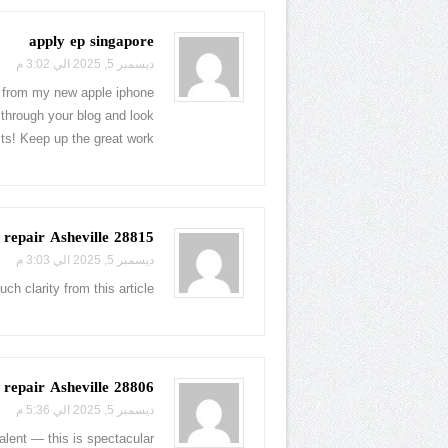
apply ep singapore
ديسمبر 5, 2025 الي 3:02 م
 from my new apple iphone!
 through your blog and look
sts! Keep up the great work!
28815 windshield leak repair Asheville
ديسمبر 5, 2025 الي 3:03 م
ch clarity from this article.
28806 car window regulator repair Asheville
ديسمبر 5, 2025 الي 5:36 م
alent — this is spectacular!