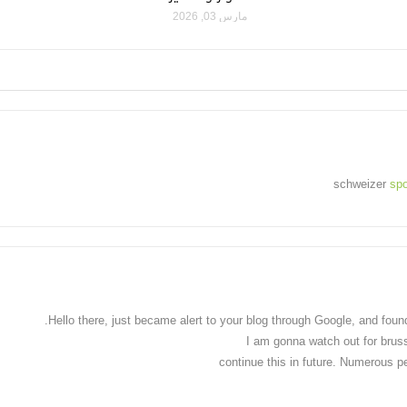
مارس 03, 2026
schweizer
spo
Hello there, just became alert to your blog through Google, and found t
I am gonna watch out for brusse
continue this in future. Numerous pe