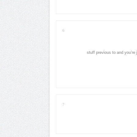
6
stuff previous to and you’re 
7