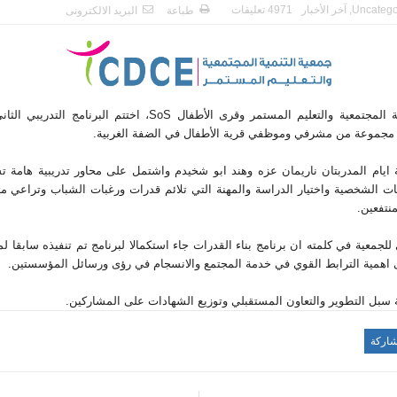
Uncatego
,
آخر الأخبار
4971 تعليقات
طباعة
البريد الالكترونى
ة المجتمعية والتعليم المستمر وقرى الأطفال
SoS
، اختتم البرنامج ال
تدريب
ي الثان
مج مجموعة من مشرفي وموظفي قرية الأطفال في
الضفة الغربية
.
 ايام المدربتان ناريمان عزه وهند ابو شخيدم واشتمل على محاور
تدريب
ية هامة ت
ات الشخصية واختيار الدراسة والمهنة التي تلائم قدرات ورغبات الشباب وتراعي م
نتفعين.
ذي للجمعية في كلمته ان برنامج بناء القدرات جاء استكمالا لبرنامج تم تنفيذه سابق
 اهمية الترابط القوي في خدمة المجتمع والانسجام في رؤى ورسائل المؤسستين.
ة سبل التطوير والتعاون المستقبلي وتوزيع الشهادات على المشاركين.
اركة