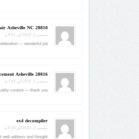
28810 windshield chip repair Asheville NC
ديسمبر 5, 2025 الي 5:51 م
celebration — wonderful job!
28816 on-site windshield replacement Asheville
ديسمبر 5, 2025 الي 7:03 م
quality content — thank you!
ex4 decompiler
ديسمبر 5, 2025 الي 9:19 م
nt web address and thought