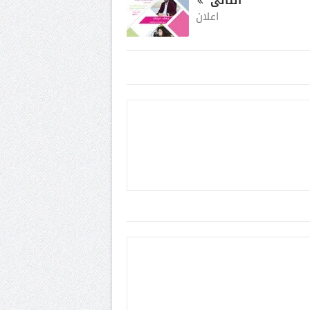
التالى
اعلان