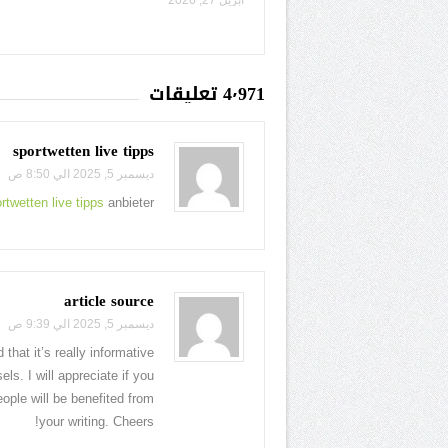
4٬971 تعليقات
sportwetten live tipps
ديسمبر 5, 2025 الي 8:50 ص
rtwetten live tipps
anbieter
article source
ديسمبر 5, 2025 الي 9:39 ص
hat it’s really informative.
ls. I will appreciate if you
ople will be benefited from
your writing. Cheers!