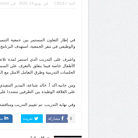
كتبه:
CDCE-I
فى:
يونيو 14, 2020
فى:
rized
في إطار التعاون المستمر بين جمعية التنمي
والوظيفي في مقر الجمعية، استهدف البرنا
واشرف على ال
تدريب
الذي استمر لمدة ثلاثة
الأطفال خاصة فيما يتعلق بالتعرف على السم
الجلسات التدريبية وطرق التعامل الامثل مع الم
ومن جانبه اكد أ. خالد شناعة، المدير التنفي
على العلاقة الوطيدة بين الطرفين مشددا على
وفي نهاية ال
تدريب
، تم تقييم التدريب ومناقش
0
مشاركة
تغريدة
مش