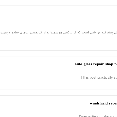
 پیشرفته ورزشی است که از ترکیبی هوشمندانه از کربوهیدرات‌های ساده و پیچیده،
This post practically sp
Your writing sparks so 