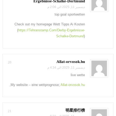
Ergebnisse-Schalke-Dortmund
ديسمبر 11, 2025 الي 2:06 م
top goal sportwetten
Check out my homepage Wett Tipps Ai Kosten
(
https://Tehranstamp.Com/Derby-Ergebnisse-
Schalke-Dortmund
)
Allat-orvosok.hu
20
ديسمبر 11, 2025 الي 4:34 م
live wette
,
My website – eine wettprognose;
Allat-orvosok.hu
明星排行榜
21