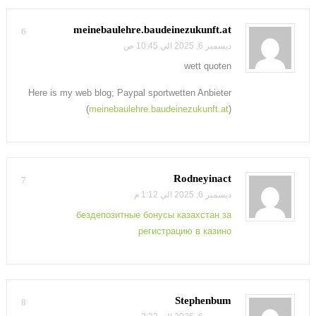
meinebaulehre.baudeinezukunft.at
6
ديسمبر 6, 2025 الي 10:45 ص
wett quoten
Here is my web blog; Paypal sportwetten Anbieter
(
meinebaulehre.baudeinezukunft.at
)
Rodneyinact
7
ديسمبر 6, 2025 الي 1:12 م
бездепозитные бонусы казахстан за
регистрацию в казино
Stephenbum
8