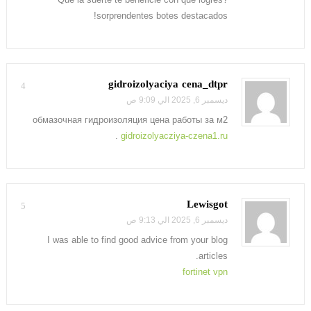
sorprendentes botes destacados!
gidroizolyaciya cena_dtpr
4
ديسمبر 6, 2025 الي 9:09 ص
обмазочная гидроизоляция цена работы за м2
.
gidroizolyacziya-czena1.ru
Lewisgot
5
ديسمبر 6, 2025 الي 9:13 ص
I was able to find good advice from your blog
articles.
fortinet vpn