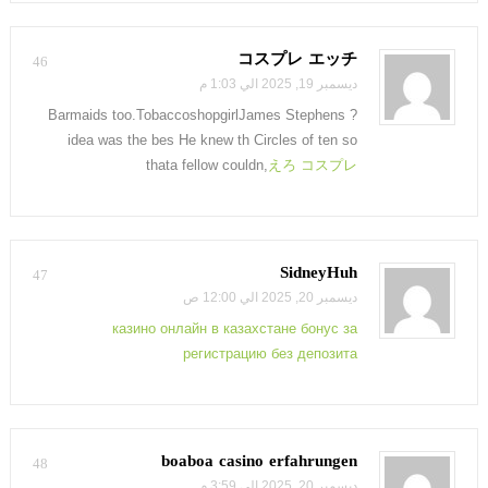
コスプレ エッチ
46
ديسمبر 19, 2025 الي 1:03 م
Barmaids too.TobaccoshopgirlJames Stephens ?
idea was the bes He knew th Circles of ten so
thata fellow couldn,
えろ コスプレ
SidneyHuh
47
ديسمبر 20, 2025 الي 12:00 ص
казино онлайн в казахстане бонус за
регистрацию без депозита
boaboa casino erfahrungen
48
ديسمبر 20, 2025 الي 3:59 م