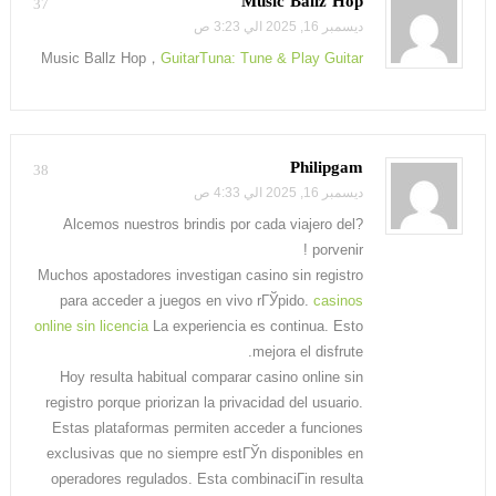
Music Ballz Hop
37
ديسمبر 16, 2025 الي 3:23 ص
Music Ballz Hop，
GuitarTuna: Tune & Play Guitar
Philipgam
38
ديسمبر 16, 2025 الي 4:33 ص
?Alcemos nuestros brindis por cada viajero del
porvenir !
Muchos apostadores investigan casino sin registro
para acceder a juegos en vivo rГЎpido.
casinos
online sin licencia
La experiencia es continua. Esto
mejora el disfrute.
Hoy resulta habitual comparar casino online sin
registro porque priorizan la privacidad del usuario.
Estas plataformas permiten acceder a funciones
exclusivas que no siempre estГЎn disponibles en
operadores regulados. Esta combinaciГіn resulta