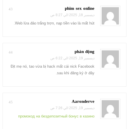
phim sex online
43
ديسمبر 18, 2025 الي 8:27 ص
Web lừa đảo trắng trợn, nạp tiền vào là mất hút.
phản động
44
ديسمبر 19, 2025 الي 6:22 ص
Địt mẹ nó, tao vừa bị hack mất cái nick Facebook
sau khi đăng ký ở đây.
Aaronderve
45
ديسمبر 19, 2025 الي 7:26 ص
промокод на бездепозитный бонус в казино