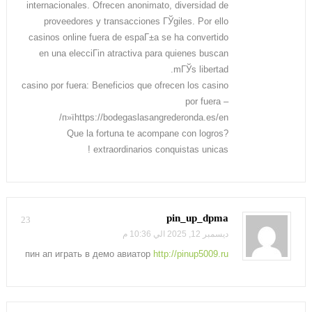
internacionales. Ofrecen anonimato, diversidad de
proveedores y transacciones ГЎgiles. Por ello
casinos online fuera de espaГ±a se ha convertido
en una elecciГіn atractiva para quienes buscan
mГЎs libertad.
casino por fuera: Beneficios que ofrecen los casino
por fuera –
п»їhttps://bodegaslasangrederonda.es/en/
?Que la fortuna te acompane con logros
extraordinarios conquistas unicas !
pin_up_dpma
23
ديسمبر 12, 2025 الي 10:36 م
пин ап играть в демо авиатор
http://pinup5009.ru