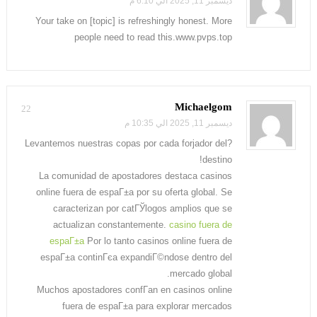
ديسمبر 11, 2025 الي 6:10 م
Your take on [topic] is refreshingly honest. More
people need to read this.www.pvps.top
Michaelgom
22
ديسمبر 11, 2025 الي 10:35 م
?Levantemos nuestras copas por cada forjador del
destino!
La comunidad de apostadores destaca casinos
online fuera de espaГ±a por su oferta global. Se
caracterizan por catГЎlogos amplios que se
actualizan constantemente.
casino fuera de
espaГ±a
Por lo tanto casinos online fuera de
espaГ±a continГєa expandiГ©ndose dentro del
mercado global.
Muchos apostadores confГ­an en casinos online
fuera de espaГ±a para explorar mercados