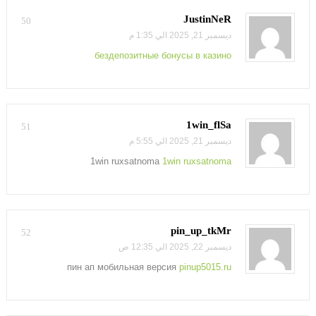
JustinNeR
50
ديسمبر 21, 2025 الي 1:35 م
бездепозитные бонусы в казино
1win_flSa
51
ديسمبر 21, 2025 الي 5:55 م
1win ruxsatnoma
1win ruxsatnoma
pin_up_tkMr
52
ديسمبر 22, 2025 الي 12:35 ص
пин ап мобильная версия
pinup5015.ru