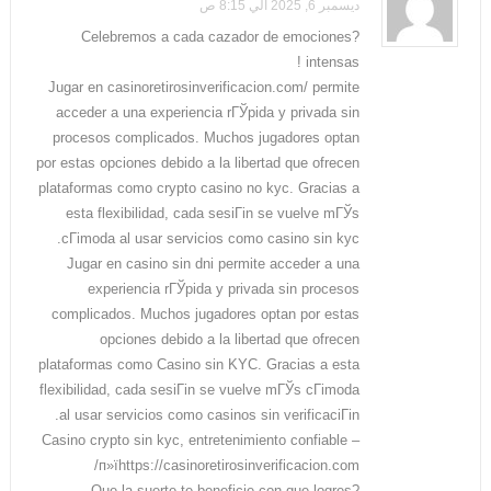
ديسمبر 6, 2025 الي 8:15 ص
?Celebremos a cada cazador de emociones
intensas !
Jugar en casinoretirosinverificacion.com/ permite
acceder a una experiencia rГЎpida y privada sin
procesos complicados.
Muchos jugadores optan
por estas opciones debido a la libertad que ofrecen
plataformas como crypto casino no kyc. Gracias a
esta flexibilidad, cada sesiГіn se vuelve mГЎs
cГіmoda al usar servicios como casino sin kyc.
Jugar en casino sin dni permite acceder a una
experiencia rГЎpida y privada sin procesos
complicados. Muchos jugadores optan por estas
opciones debido a la libertad que ofrecen
plataformas como Casino sin KYC. Gracias a esta
flexibilidad, cada sesiГіn se vuelve mГЎs cГіmoda
al usar servicios como casinos sin verificaciГіn.
Casino crypto sin kyc, entretenimiento confiable –
п»їhttps://casinoretirosinverificacion.com/
?Que la suerte te beneficie con que logres