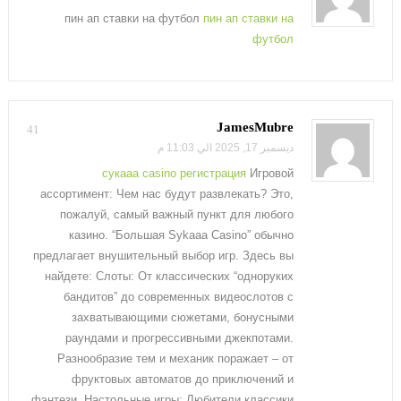
пин ап ставки на футбол
пин ап ставки на
футбол
JamesMubre
41
ديسمبر 17, 2025 الي 11:03 م
сукааа casino регистрация
Игровой
ассортимент: Чем нас будут развлекать? Это,
пожалуй, самый важный пункт для любого
казино. “Большая Sykaaa Casino” обычно
предлагает внушительный выбор игр. Здесь вы
найдете: Слоты: От классических “одноруких
бандитов” до современных видеослотов с
захватывающими сюжетами, бонусными
раундами и прогрессивными джекпотами.
Разнообразие тем и механик поражает – от
фруктовых автоматов до приключений и
фэнтези. Настольные игры: Любители классики