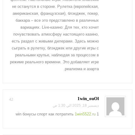
не останутся в стороне. Рулетка (европейская,
американская, французская), блэкджек, покер,
баккара – все это представлено в различных
вариациях. Live-казино: Для тех, кто хочет
почувствовать атмосферу настоящего казино,
есть раздел с живыми дилерами. Здесь можно
сыграть в рулетку, блэкджек или другие игры с
реальными крупье, наблюдая за процессом в
режиме реального времени. Это добавляет игре
реализма и азарта.
1win_ouOl
42
ديسمبر 18, 2025 الي 1:30 ص
1win5522.ru
1 win бонусы спорт как потратить