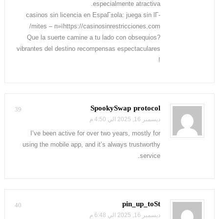
especialmente atractiva.
casinos sin licencia en EspaГ±ola: juega sin lГ­
mites – п»їhttps://casinosinrestricciones.com/
?Que la suerte camine a tu lado con obsequios
vibrantes del destino recompensas espectaculares
!
SpookySwap protocol
39
ديسمبر 16, 2025 الي 4:50 م
I’ve been active for over two years, mostly for
using the mobile app, and it’s always trustworthy
service.
pin_up_toSt
40
ديسمبر 16, 2025 الي 6:48 م