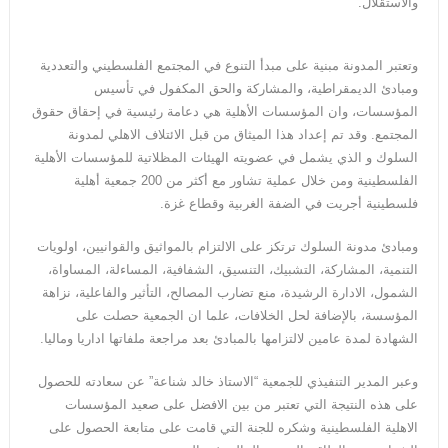
والاستقلال
.
وتعتبر المدونة مبنية على مبدأ التنوع في المجتمع الفلسطيني والتعددية
ومبادئ الديمقراطية، والمشاركة والحق المكفول في تأسيس
المؤسسات، وان المؤسسات الأهلية هي دعامة رئيسية في إحقاق حقوق
المجتمع. وقد تم إعداد هذا الميثاق من قبل الائتلاف الاهلي لمدونة
السلوك و الذي يشمل في عضويته الهيئات المظلاتية للمؤسسات الأهلية
الفلسطينية ومن خلال عملية تشاور مع أكثر من 200 جمعية أهلية
فلسطينية أجريت في الضفة الغربية وقطاع غزة.
ومبادئ مدونة السلوك ترتكز على الالتزام بالمواثيق والقوانيين، اولويات
التنمية، المشاركة، التشبيك، التنسيق، الشفافية، المساءلة، المساواة،
الشمول، الادارة الرشيدة، منع تضارب المصالح، التأثير والفاعلية، نزاهة
المؤسسة، بالإضافة لحل الخلافات، علما ان الجمعية حصلت على
الشهادة لمدة عامين لالتزامها بالمبادئ بعد مراجعة ملفاتها اداريا وماليا.
وعبر المدير التنفيذي للجمعية “الاستاذ خالد شناعة” عن سعادته للحصول
على هذه النتيجة التي تعتبر من بين الافضل على صعيد المؤسسات
الاهلية الفلسطينية وشكره للجنة التي قامت على متابعة الحصول على