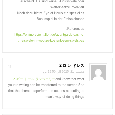
erscheint. Es sind keine Glücksspiele oder
Wetteinsätze involviert.
Noch dazu bietet Eye of Horus ein spezielles
Bonusspiel in der Freispielrunde.
References:
https://online-spielhallen.de/avantgarde-casino-
freispiele-ihr-weg-zu-kostenlosem-spielspas/
エロ い ドレス
49
ديسمبر 21, 2025 الي 12:50 ص
ベビー ドール ランジェリー
and know that what
youare writing can be transferred to the screen.See
that the charactersperform the actions according to
man’s way of doing things.