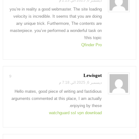
ديسمبر 6, 2025 الي 2:23 م
you’re in reality a good webmaster. The site loading
velocity is incredible. It seems that you are doing
any unique trick. Furthermore, The contents are
masterpiece. you’ve performed a wonderful task on
this topic!
Qfinder Pro
Lewisgot
9
ديسمبر 6, 2025 الي 7:18 م
Hello mates, good piece of writing and fastidious
arguments commented at this place, I am actually
enjoying by these.
watchguard ssl vpn download