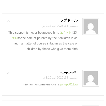
ラブドール
27
ديسمبر 14, 2025 الي 9:18 ص
ロボット
[23] This support is never begrudged him,
エロ
forthe care of parents by their children is as
much a matter of course inJapan as the care of
children by those who give them birth.
pin_up_apOt
28
ديسمبر 14, 2025 الي 1:15 م
пин ап пополнение счёта
pinup5011.ru