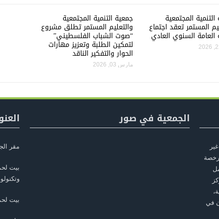
التنمية المجتمعية
جمعية التنمية المجتمعية
يم المستمر تعقد اجتماع
والتعليم المستمر تطلق مشروع
 العامة السنوي العادي
“صوت الشباب الفلسطيني”
لتمكين الطلبة وتعزيز مهارات
الحوار والتفكير الناقد
مارس 03, 2026
الجمعية في صور
العنو
غير
مقر الج
أسست في بيت لحم عام 2010، مرخصة
بيت لحم
مل
وتكنولوج
كز
ة،
بيت لح
ن في