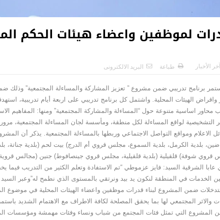
لقدرات لموظفين واعضاء هيئات الحكم ال
خر الأخبار
طباعة
البريد الالكترونى
لمستمر برنامج تدريبي ضمن مشروع ” تعزيز المشاركة والمساءلة المجتمعية” وذلك ض
واقراض الهيئات المحلية. واشتمل كل برنامج تدريبي على اربعة أيام تدريبية، است
من التدريب محاور اساسية متنوعة حول “المساءلة والمشاركة المجتمعية” ومنها: المفاهيم الا
ارير التشخيصية لواقع المساءلة لكل منطقة، ومأسسة لجان المساءلة المجتمعية، مرور
اضين، بلدية الكرمل، بلدية السموع، مجلس قروي أم الدرج) بيت لحم (بلدية جناتة، ب
قروي شوفة) قلقيلية (بلدية قلقيلية، مجلس قروي جينصافوط) جنين (مجالس قروية بير 
ا الشرقية السيد: فايز عزموطي “تم الاستفادة وتعلم الكثير من التدريب فيما يخ
ن الخدمات في المنطقة لنكون يد بيد ونرتقي بالمستوى الذي نطمح له”وعبر السيد خا
لتدخلات ضمن المشروع لبناء قدرات موظفين واعضاء الهيئات المحلية في موضوع الم
والاثر المجتمعي لها بما يحقق المصلحة لكافة الاطراف مع الاهتمام الشديد باستمرا
ن المشروع التي تمثل فئات المجتمع من شباب ونساء وفئات مهمشة ومؤسسات المجت