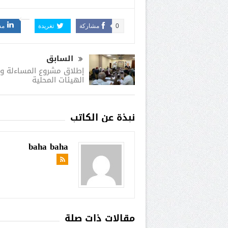
0
مشاركة
تغريدة
مش
السابق
إطلاق مشروع المساءلة و
الهيئات المحلية
نبذة عن الكاتب
baha baha
مقالات ذات صلة