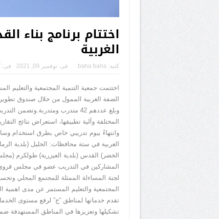
اختتام برنامج بناء ا
الغربية
كتبه:
baha baha
فى:
نوفمبر 09, 2021
فى:
آ
اختتمت جمعية التنمية المجتمعية والتعليم ا
الضفة الغربية الممول من خلال صندوق تطوير 
وبلغ عددهم 42 متدرب ومتدربة.وتض
المختلفة وآلية تطبيقها، استعراض نتائج التق
الغربية في ستة محافظات: الخليل (بلدية الرم
الخضر) القدس (بلدية العيزرية) طولكرم (مجلس 
المشاركين في التدريب عضو في مجلس قروي عاب
لجنة المساءلة الممثلة للمجتمع المحلي وتحسي
المجتمعية والتعليم المستمر عن مدى اهمية ا
تقدم خدماتها لمناطق “ج” لرفع مستوى الخدمات 
تشكيلها وتعزيزها في المناطق المستهدفة ضم