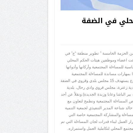
محلي في الضفة
من الحزمة الخامسة ” تطوير منطقة “ج” في
هدفت اعضاء وموظفين هيئات الحكم المحلي
ساسية للمساءلة المجتمعية وأركانها وأدواتها
ا بمهارات مساندة للمساءلة المجتمعية
وانتهاءً بيوم تدريبي خاص بطرق استخدام وسائل الاعلام ومواقع التواصل الاجتماعي وربطها بالمساءلة المجتمعية. يذكر أن المشروع يستهدف 15 مجلس بلدي وقروي في الضفة
لدية زعترة، مجلس قروي وادي رحال، بلدية
الباشا وعابا وزبدة الجديدة).ونقلاً عن أحد
ص المساءلة المجتمعية ونطمح لتعاون مع
لد شناعة المدير التنفيذي لجمعية التنمية
ساءلة والمشاركة المجتمعية خاصة التي
ر العمل لبناء قدرات لجان المساءلة التي تم
مع المحلي لتكاملية العمل واستمراره.