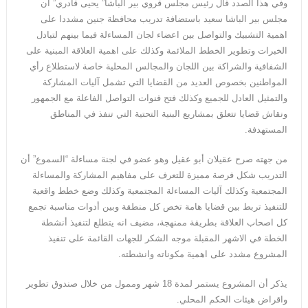
وفي هذا الصدد قال رئيس مجلس قروي بير الباشا” يحيى قادري” أن
مجلس بير الباشا سعيد باستضافة تدريب محافظة جنين مشددا على
اهمية التشبيك والتواصل بين اعضاء لجان المساءلة فيما بينهم لتبادل
الخبرات وتطوير الخطط الملائمة وكذلك على اهمية العلاقة المبنية على
الشفافية والشراكة بين اللجان والمجالس المحلية خاصة لاستطلاع رأي
المواطنين بخصوص العديد من القضايا التي تشمل آليات المشاركة
والتمثيل العادل للجميع وكذلك فتح قنوات التواصل الفاعلة مع الجمهور
ونقاش قضايا تتعلق بمشاريع البنية التحتية التي تنفذ في المناطق
المستهدفة.
من جهته صرح عقيلان أبو عقيل وهو عضو في لجنة مساءلة “السموع” أن
التدريب شكل فرصة مميزة للتعرف على مفاهيم المشاركة والمساءلة
المجتمعية وكذلك آليات المساءلة المجتمعية وكذلك وضع خطط واقعية
للتنفيذ تربط بين قضايا هامة تخص كل منطقة وبين أدوات مناسبة تجمع
كل اصحاب العلاقة بطريقة ممنهجة، مضيف انه يتطلع لتنفيذ أنشطة
الخطة في الاشهر المقبلة موجه الشكر للجهات القائمة على تنفيذ
المشروع مشدد على اهمية مكوناته وانشطته.
يذكر أن المشروع يستمر لمدة 18 شهر وممول من خلال صندوق تطوير
واقراض هيئات الحكم المحلي.