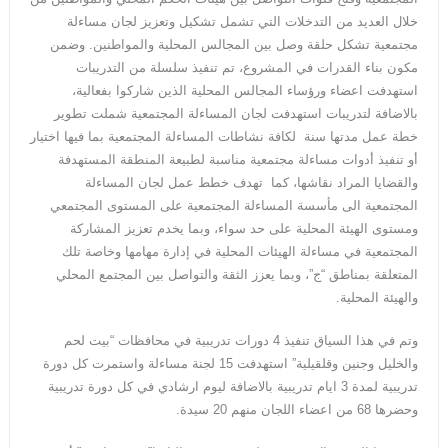
خلال العديد من التدخلات التي تشمل تشكيل وتعزيز لجان مساءلة
مجتمعية تشكل حلقة وصل بين المجالس المحلية والمواطنين. وضمن
مكون بناء القدرات في المشروع، تم تنفيذ سلسلة من التدريبات
استهدفت اعضاء ورؤساء المجالس المحلية الذين شاركوا بفعالية،
بالاضافة لتدريبات استهدفت لجان المساءلة المجتمعية شملت تطوير
خطة عمل مدتها سنة لكافة نشاطات المساءلة المجتمعية بما فيها اختيار
أو تنفيذ أدوات مساءلة مجتمعية مناسبة لطبيعة المنطقة المستهدفة
والقضايا المراد نقاشها، كما تهدف خطط عمل لجان المساءلة
المجتمعية الى مأسسة المساءلة المجتمعية على المستوى المجتمعي
ومستوى الهيئة المحلية على حد سواء، وبما يخدم تعزيز المشاركة
المجتمعية في مساءلة الهيئات المحلية في إدارة مهامها وخاصة تلك
المتعلقة بمناطق “ج”، وبما يعزز الثقة والتواصل بين المجتمع المحلي
والهيئة المحلية.
وتم في هذا السياق تنفيذ 4 دورات تدريبية في محافظات “بيت لحم
والخليل وجنين وقلقيلية” استهدفت 15 لجنة مساءلة واستمرت كل دورة
تدريبية لمدة 3 ايام تدريبية بالاضافة ليوم ارشادي في كل دورة تدريبية
وحضرها 68 من اعضاء اللجان منهم 20 سيدة.