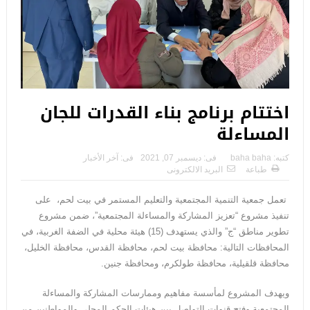
اختتام برنامج بناء القدرات للجان
المساءلة
كتبه:
baha baha
فى:
ديسمبر 07, 2021
فى:
آخر الأخبار
طباعة
البريد الالكترونى
تعمل جمعية التنمية المجتمعية والتعليم المستمر في بيت لحم، على
تنفيذ مشروع “تعزيز المشاركة والمساءلة المجتمعية”، ضمن مشروع
تطوير مناطق “ج” والذي يستهدف (15) هيئة محلية في الضفة الغربية، في
المحافظات التالية: محافظة بيت لحم، محافظة القدس، محافظة الخليل،
محافظة قلقيلية، محافظة طولكرم، ومحافظة جنين.
ويهدف المشروع لمأسسة مفاهيم وممارسات المشاركة والمساءلة
المجتمعية وفتح قنوات التواصل بين هيئات الحكم المحلي والمواطنين من