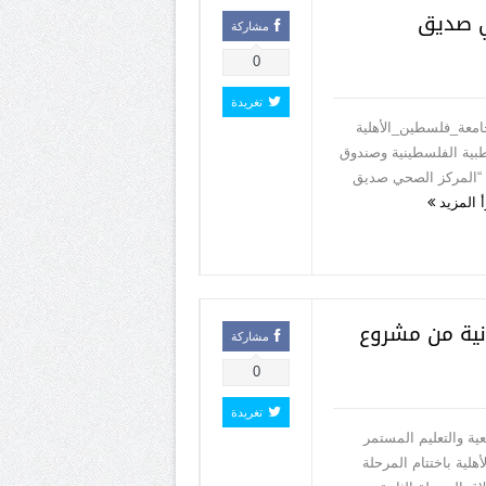
ي صديق
مشاركة
0
تغريدة
جامعة_فلسطين_الأهلية
لطبية الفلسطينية وصندوق
ح “المركز الصحي صديق
أ المزيد
انية من مشروع
مشاركة
0
تغريدة
ية والتعليم المستمر
هلية باختتام المرحلة