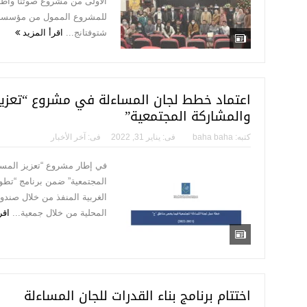
الأولى من مشروع صوتنا واطلاق
للمشروع الممول من مؤسسة ك
شتوفتانج...
اقرأ المزيد
اعتماد خطط لجان المساءلة في مشروع “تعزيز
والمشاركة المجتمعية”
كتبه:
baha baha
فى:
يناير 31, 2022
فى:
آخر الأخبار
في إطار مشروع “تعزيز المسا
المجتمعية” ضمن برنامج “تطو
الغربية المنفذ من خلال صندو
المحلية من خلال جمعية...
اقر
اختتام برنامج بناء القدرات للجان المساءلة