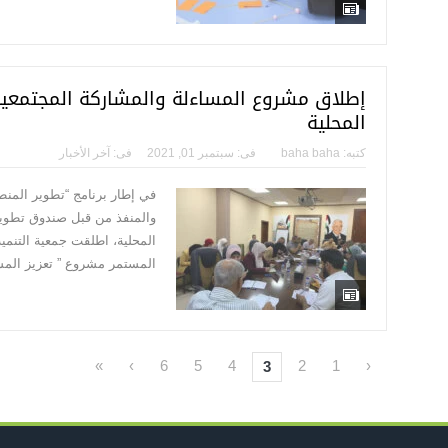
إطلاق مشروع المساءلة والمشاركة المجتمعي
المحلية
كتبه:
baha baha
فى:
سبتمبر 01, 2021
فى:
آخر الأخبار
في إطار برنامج “تطوير المنط
والمنفذ من قبل صندوق تطوير
المحلية، اطلقت جمعية التنمية
المستمر مشروع ” تعزيز المش
»
›
6
5
4
2
1
‹
3