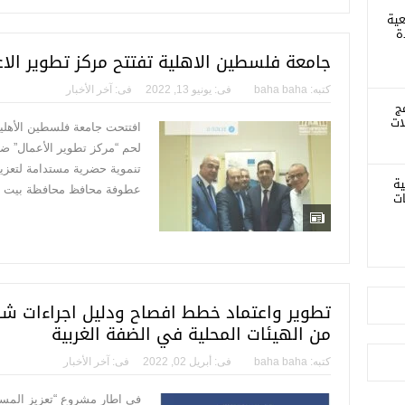
عية
ة
جامعة فلسطين الاهلية تفتتح مركز تطوير ال
كتبه:
baha baha
فى:
يونيو 13, 2022
فى:
آخر الأخبار
ج
ات
افتتحت جامعة فلسطين الأهلية
لحم “مركز تطوير الأعمال” 
تنموية حضرية مستدامة لتعزيز
ية
عطوفة محافظ محافظة بيت لح
ات
تطوير واعتماد خطط افصاح ودليل اجراءات ش
من الهيئات المحلية في الضفة الغربية
كتبه:
baha baha
فى:
أبريل 02, 2022
فى:
آخر الأخبار
في اطار مشروع “تعزيز المسا