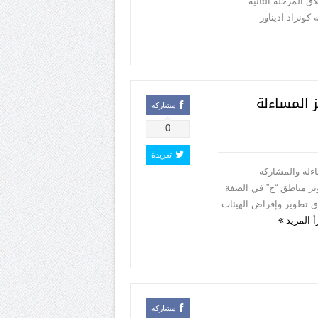
 المرحلة الثانية
ونراد اديناور
 المساءلة
مشاركة
0
تغريدة
ءلة والمشاركة
ير مناطق “ج” في الضفة
ق تطوير وإقراض الهيئات
أ المزيد
مشاركة