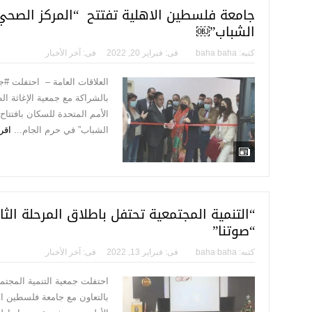
جامعة فلسطين الاهلية تفتتح “المركز الصح
الشباب”￼
كتبه:
baha baha
فى:
فبراير 20, 2022
فى:
آخر الأخبار
العلاقات العامة – احتفلت #
بالشراكة مع جمعية الإغاثة ا
الأمم المتحدة للسكان بافتتا
الشباب” في حرم الجام...
اقر
“التنمية المجتمعية تحتفل باطلاق المرحلة الث
“صوتنا”
كتبه:
baha baha
فى:
فبراير 13, 2022
فى:
آخر الأخبار
احتفلت جمعية التنمية المجتمع
بالتعاون مع جامعة فلسطين الأ