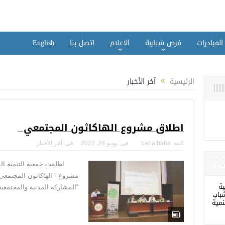
المبادرات
فرص شبابية
الاعلام
اتصل بنا
English
الرئيسية
آخر الأخبار
اطلاق مشروع الهاكاثون المجتمعي
كتبه:
baha baha
فى:
يونيو 28, 2022
فى:
آخر الأخبار
اطلقت جمعية التنمية المجت
مشروع “ الهاكاثون المجتمعي
ية
“المشاركة المدنية والمجتمعية CPCE“..
باب
نمية