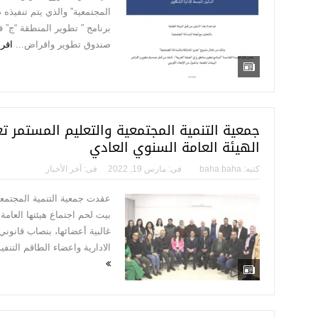
المجتمعية” والذي يتم تنفيذه
برنامج ” تطوير المنطقة “ج” 
صندوق تطوير واقراض...
اقرأ
جمعية التنمية المجتمعية والتعليم المستمر تع
الهيئة العامة السنوي العادي
كتبه:
baha baha
فى:
مارس 19, 2022
فى:
آخر الأخبار
عقدت جمعية التنمية المجتمعي
بيت لحم اجتماع هيئتها العامة
غالبية أعضائها، بنصاب قانوني 
الادارية واعضاء الطاقم التنفي