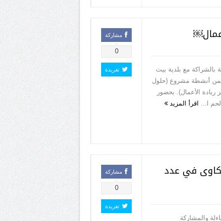
اعمال￼
مشاركة
0
 بالشراكة مع بلدية بيت
تغريدة
ضمن أنشطة مشروع (حلول
 ريادة الأعمال). بحضور
م ا...
اقرأ المزيد
كاوى في عدد
مشاركة
0
تغريدة
ءلة والمشاركة