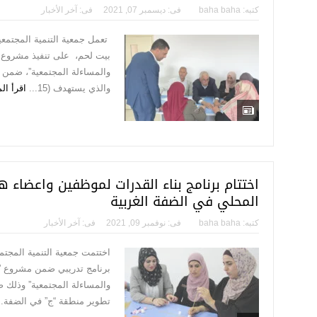
كتبه:
baha baha
فى:
ديسمبر 07, 2021
فى:
آخر الأخبار
تعمل جمعية التنمية المجتمعي
بيت لحم، على تنفيذ مشروع “
والمساءلة المجتمعية”، ضمن
والذي يستهدف (15...
اقرأ ال
اختتام برنامج بناء القدرات لموظفين واعضاء ه
المحلي في الضفة الغربية
كتبه:
baha baha
فى:
نوفمبر 09, 2021
فى:
آخر الأخبار
اختتمت جمعية التنمية المجتمع
برنامج تدريبي ضمن مشروع ” 
والمساءلة المجتمعية” وذلك 
تطوير منطقة “ج” في الضفة..